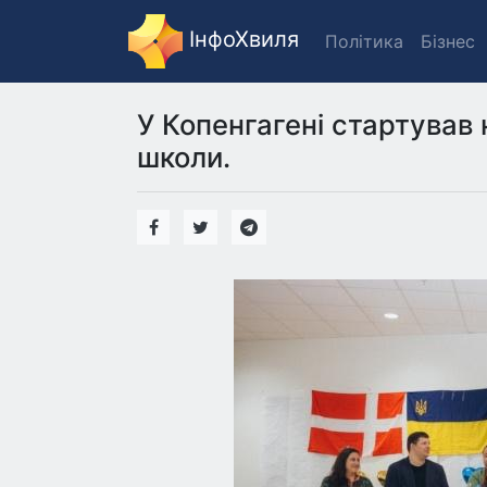
ІнфоХвиля
Політика
Бізнес
У Копенгагені стартував 
школи.