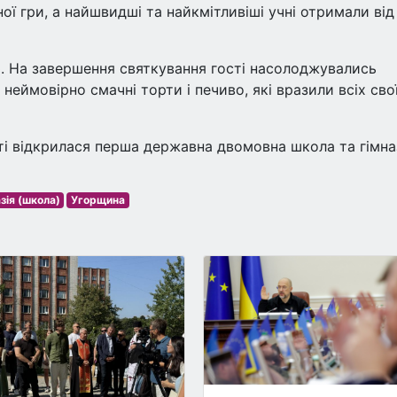
ї гри, а найшвидші та найкмітливіші учні отримали від
ю. На завершення святкування гості насолоджувались
неймовірно смачні торти і печиво, які вразили всіх сво
і відкрилася перша державна двомовна школа та гімна
зія (школа)
Угорщина