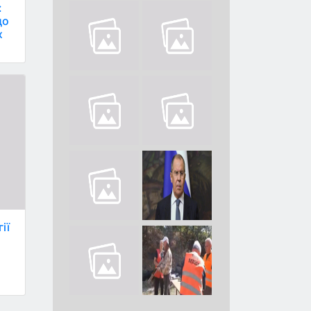
:
до
х
ії