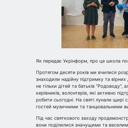
Як передає Укрінформ, про це школа пов
Протягом десяти років ми вчилися розр
знаходили надійну підтримку та вірних
не тільки дітей та батьків "Родоводу", а
керівників, волонтерів, які активно під
робити сьогодні. На святі лунали щирі 
гостей музичними та танцювальними вис
Під час святкового заходу продемонстр
вони поділилися значущими та веселими 