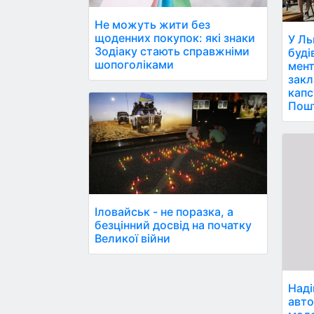
Не можуть жити без
щоденних покупок: які знаки
У Ль
Зодіаку стають справжніми
буді
шопоголіками
мент
закл
капс
Пош
Іловайськ - не поразка, а
безцінний досвід на початку
Великої війни
Наді
авто