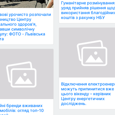
Гуманітарне розмінування
уряд прийняв рішення що
використання благодійни
вові урочисто розпочали
коштів з рахунку НБУ
вництво Центру
ального здоров'я,
авши символічну
улу: ФОТО - Львівська
та
Відключення електроенерг
можуть припинитися вже
цього вікенду – керівник
Центру енергетичних
досліджень.
йні бренди вживаних
мобілів: огляд топ-10