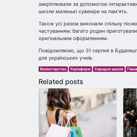
закріплювали за допомогою інтерактивно
школи маленькі сувеніри на пам'ять.
Також усі разом виконали спільну пісн
частуванням: багато родин приготували 
оригінальним оформленням.
Повідомляємо, що 31 серпня в Будапешт
для українських учнів.
Волонтерство
Укрінформ
Середня школа
Гімна
Related posts