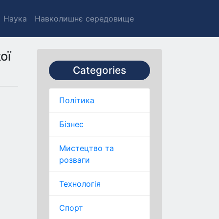
Наука
Навколишнє середовище
ої
Categories
Політика
Бізнес
Мистецтво та
розваги
Технологія
Спорт