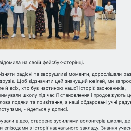
ідомила на своїй фейсбук-сторінці.
ізняти радісні та зворушливі моменти, дорослішали раз
 друзів. Щоб відзначити цей значущий ювілей, ми запро
ле й всіх, хто був частиною нашої історії: засновників,
тримували школу під час її становлення і продовжують ц
слова подяки та привітання, а наші обдаровані учні раду
тупами, - йдеться у дописі.
ували відео, створене зусиллями волонтерів школи, де
епізодами з історії навчального закладу. Знання учас