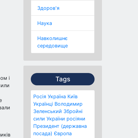
Здоров'я
Наука
Навколишнє
середовище
ом і
Tags
сили
Росія
Україна
Київ
е
Українці
Володимир
вали
Зеленський
Збройні
сили України
росіяни
Президент (державна
посада)
Європа
ників