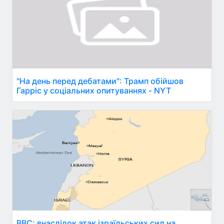
"На день перед дебатами": Трамп обійшов
Гарріс у соціальних опитуваннях - NYT
BBC: внаслідок атак ізраїльських сил на