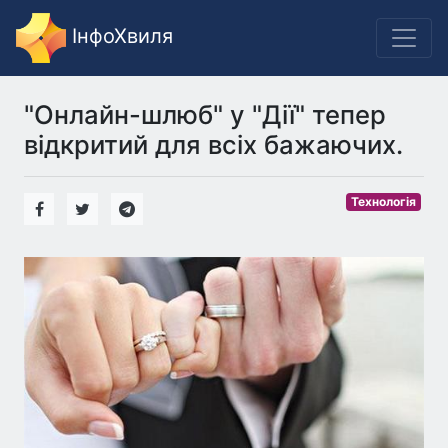
ІнфоХвиля
"Онлайн-шлюб" у "Дії" тепер
відкритий для всіх бажаючих.
Технологія