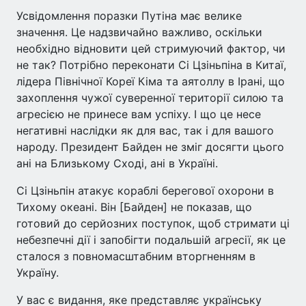
Усвідомлення поразки Путіна має велике
значення. Це надзвичайно важливо, оскільки
необхідно відновити цей стримуючий фактор, чи
не так? Потрібно переконати Сі Цзіньпіна в Китаї,
лідера Північної Кореї Кіма та аятоллу в Ірані, що
захоплення чужої суверенної території силою та
агресією не принесе вам успіху. І що це несе
негативні наслідки як для вас, так і для вашого
народу. Президент Байден не зміг досягти цього
ані на Близькому Сході, ані в Україні.
Сі Цзіньпін атакує кораблі берегової охорони в
Тихому океані. Він [Байден] не показав, що
готовий до серйозних поступок, щоб стримати ці
небезпечні дії і запобігти подальшій агресії, як це
сталося з повномасштабним вторгненням в
Україну.
У вас є видання, яке представляє українську