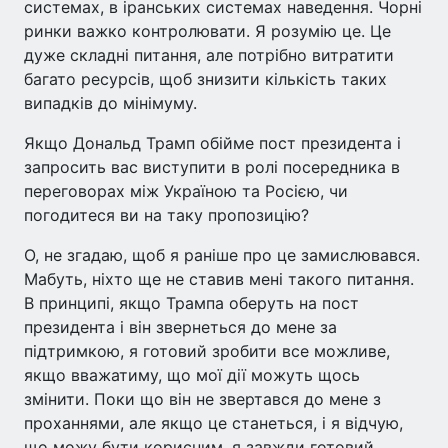
системах, в іранських системах наведення. Чорні
ринки важко контролювати. Я розумію це. Це
дуже складні питання, але потрібно витратити
багато ресурсів, щоб знизити кількість таких
випадків до мінімуму.
Якщо Дональд Трамп обійме пост президента і
запросить вас виступити в ролі посередника в
переговорах між Україною та Росією, чи
погодитеся ви на таку пропозицію?
О, не згадаю, щоб я раніше про це замислювався.
Мабуть, ніхто ще не ставив мені такого питання.
В принципі, якщо Трампа оберуть на пост
президента і він звернеться до мене за
підтримкою, я готовий зробити все можливе,
якщо вважатиму, що мої дії можуть щось
змінити. Поки що він не звертався до мене з
проханнями, але якщо це станеться, і я відчую,
що можу бути корисним, я завжди готовий