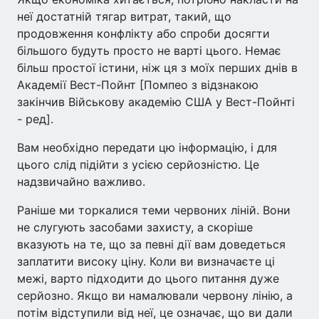
неї достатній тягар витрат, такий, що
продовження конфлікту або спроби досягти
більшого будуть просто не варті цього. Немає
більш простої істини, ніж ця з моїх перших днів в
Академії Вест-Пойнт [Помпео з відзнакою
закінчив Військову академію США у Вест-Пойнті
- ред].
Вам необхідно передати цю інформацію, і для
цього слід підійти з усією серйозністю. Це
надзвичайно важливо.
Раніше ми торкалися теми червоних ліній. Вони
не слугують засобами захисту, а скоріше
вказують на те, що за певні дії вам доведеться
заплатити високу ціну. Коли ви визначаєте ці
межі, варто підходити до цього питання дуже
серйозно. Якщо ви намалювали червону лінію, а
потім відступили від неї, це означає, що ви дали