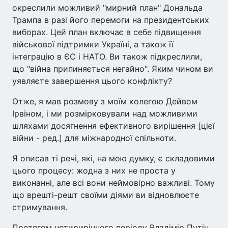
окреслили можливий "мирний план" Дональда
Трампа в разі його перемоги на президентських
виборах. Цей план включає в себе підвищення
військової підтримки Україні, а також її
інтеграцію в ЄС і НАТО. Ви також підкреслили,
що "війна припиняється негайно". Яким чином ви
уявляєте завершення цього конфлікту?
Отже, я мав розмову з моїм колегою Дейвом
Ірвіном, і ми розмірковували над можливими
шляхами досягнення ефективного вирішення [цієї
війни - ред.] для міжнародної спільноти.
Я описав ті речі, які, на мою думку, є складовими
цього процесу: жодна з них не проста у
виконанні, але всі вони неймовірно важливі. Тому
що врешті-решт своїми діями ви відновлюєте
стримування.
Протягом чотирирічного періоду Владімір Путін