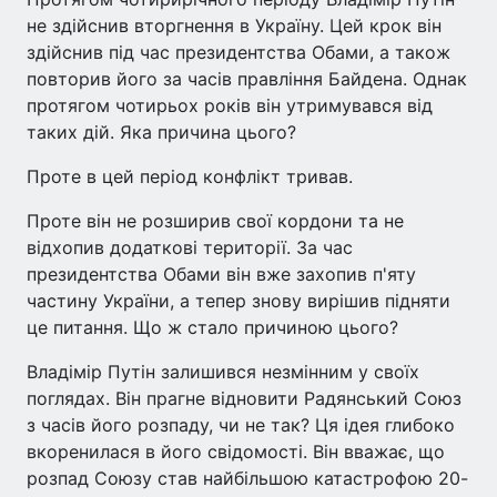
не здійснив вторгнення в Україну. Цей крок він
здійснив під час президентства Обами, а також
повторив його за часів правління Байдена. Однак
протягом чотирьох років він утримувався від
таких дій. Яка причина цього?
Проте в цей період конфлікт тривав.
Проте він не розширив свої кордони та не
відхопив додаткові території. За час
президентства Обами він вже захопив п'яту
частину України, а тепер знову вирішив підняти
це питання. Що ж стало причиною цього?
Владімір Путін залишився незмінним у своїх
поглядах. Він прагне відновити Радянський Союз
з часів його розпаду, чи не так? Ця ідея глибоко
вкоренилася в його свідомості. Він вважає, що
розпад Союзу став найбільшою катастрофою 20-