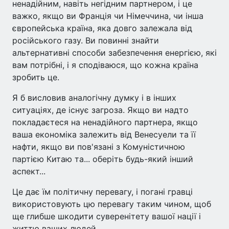
ненадійним, навіть негідним партнером, і це
важко, якщо ви Франція чи Німеччина, чи інша
європейська країна, яка довго залежала від
російського газу. Ви повинні знайти
альтернативні способи забезпечення енергією, які
вам потрібні, і я сподіваюся, що кожна країна
зробить це.
Я б висловив аналогічну думку і в інших
ситуаціях, де існує загроза. Якщо ви надто
покладаєтеся на ненадійного партнера, якщо
ваша економіка залежить від Венесуели та її
нафти, якщо ви пов'язані з Комуністичною
партією Китаю та... оберіть будь-який інший
аспект...
Це дає їм політичну перевагу, і погані гравці
використовують цю перевагу таким чином, щоб
ще глибше шкодити суверенітету вашої нації і
життю ваших людей.