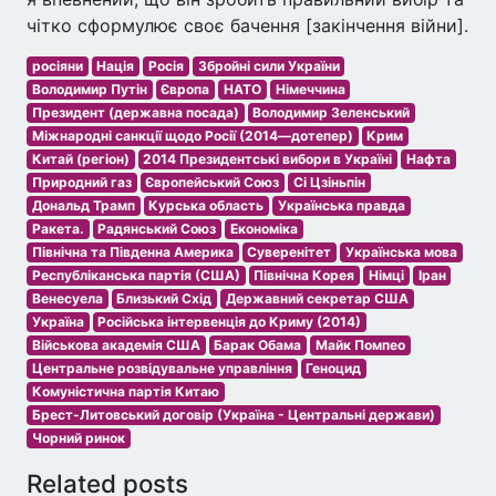
чітко сформулює своє бачення [закінчення війни].
росіяни
Нація
Росія
Збройні сили України
Володимир Путін
Європа
НАТО
Німеччина
Президент (державна посада)
Володимир Зеленський
Міжнародні санкції щодо Росії (2014—дотепер)
Крим
Китай (регіон)
2014 Президентські вибори в Україні
Нафта
Природний газ
Європейський Союз
Сі Цзіньпін
Дональд Трамп
Курська область
Українська правда
Ракета.
Радянський Союз
Економіка
Північна та Південна Америка
Суверенітет
Українська мова
Республіканська партія (США)
Північна Корея
Німці
Іран
Венесуела
Близький Схід
Державний секретар США
Україна
Російська інтервенція до Криму (2014)
Військова академія США
Барак Обама
Майк Помпео
Центральне розвідувальне управління
Геноцид
Комуністична партія Китаю
Брест-Литовський договір (Україна - Центральні держави)
Чорний ринок
Related posts