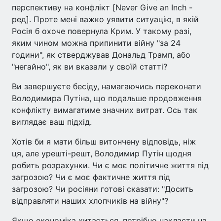
перспективу на конфлікт [Never Give an Inch -
ред]. Проте мені важко уявити ситуацію, в якій
Росія б охоче повернула Крим. У такому разі,
яким чином можна припинити війну "за 24
години", як стверджував Дональд Трамп, або
"негайно", як ви вказали у своїй статті?
Ви завершуєте бесіду, намагаючись переконати
Володимира Путіна, що подальше продовження
конфлікту вимагатиме значних витрат. Ось так
виглядає ваш підхід.
Хотів би я мати більш витончену відповідь, ніж
ця, але урешті-решт, Володимир Путін щодня
робить розрахунки. Чи є моє політичне життя під
загрозою? Чи є моє фактичне життя під
загрозою? Чи росіяни готові сказати: "Досить
відправляти наших хлопчиків на війну"?
Якщо економіка хитається, потрібно накласти на