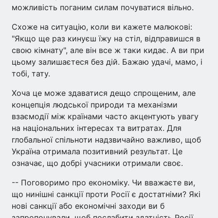
можливість поганим силам почуватися вільно.
Схоже на ситуацію, коли ви кажете малюкові:
"Якщо ще раз кинуєш їжу на стіл, відправишся в
свою кімнату", але він все ж таки кидає. А ви при
цьому залишаєтеся без дій. Бажаю удачі, мамо, і
тобі, тату.
Хоча це може здаватися дещо спрощеним, але
концепція людської природи та механізми
взаємодії між країнами часто акцентують увагу
на національних інтересах та витратах. Для
глобальної спільноти надзвичайно важливо, щоб
Україна отримала позитивний результат. Це
означає, що добрі учасники отримали своє.
-- Поговоримо про економіку. Чи вважаєте ви,
що нинішні санкції проти Росії є достатніми? Які
нові санкції або економічні заходи ви б
запропонували, щоб послабити здатність Росії