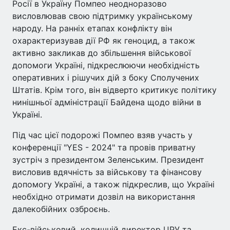
Росії в Україну Помпео неодноразово
висловлював свою підтримку українському
народу. На ранніх етапах конфлікту він
охарактеризував дії РФ як геноцид, а також
активно закликав до збільшення військової
допомоги Україні, підкреслюючи необхідність
оперативних і рішучих дій з боку Сполучених
Штатів. Крім того, він відверто критикує політику
нинішньої адміністрації Байдена щодо війни в
Україні.
Під час цієї подорожі Помпео взяв участь у
конференції "YES - 2024" та провів приватну
зустріч з президентом Зеленським. Президент
висловив вдячність за військову та фінансову
допомогу Україні, а також підкреслив, що Україні
необхідно отримати дозвіл на використання
далекобійних озброєнь.
Екс-військовий, колишній директор ЦРУ та