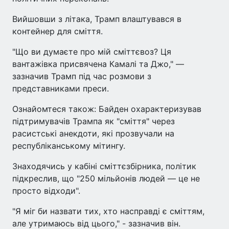
Вийшовши з літака, Трамп влаштувався в
контейнер для сміття.
"Що ви думаєте про мій сміттєвоз? Ця
вантажівка присвячена Камалі та Джо," —
зазначив Трамп під час розмови з
представниками преси.
Ознайомтеся також: Байден охарактеризував
підтримувачів Трампа як "сміття" через
расистські анекдоти, які прозвучали на
республіканському мітингу.
Знаходячись у кабіні сміттєзбірника, політик
підкреслив, що "250 мільйонів людей — це не
просто відходи".
"Я міг би назвати тих, хто насправді є сміттям,
але утримаюсь від цього," - зазначив він.