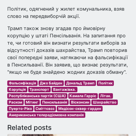
Політик, одягнений у жилет комунальника, взяв
слово на передвиборчій акції.
Трамп також знову згадав про ймовірну
корупцію у штаті Пенсільванія. На запитання про
те, чи готовий він визнати результати виборів за
відсутності доказів шахрайства, Трамп повторив
свої попередні заяви, натякаючи на фальсифікації
в Пенсильванії. Він заявив, що визнає результати,
"якщо не буде знайдено жодних доказів обману".
Фальсифікація
Джо Байден
Дональд Трамп
Політик
Корупція
Транспорт
Вантажівка.
Республіканська партія (США)
Камала Гарріс
Літак.
Расизм
Мітинг
Пенсильванія
Вісконсин
Шахрайство
Пуерто-Ріко
Сміттєвоз
Медісон-сквер-гарден
Американська телерадіомовна компанія
Related posts