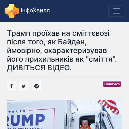
ІнфоХвиля
Трамп проїхав на сміттєвозі
після того, як Байден,
ймовірно, охарактеризував
його прихильників як "сміття".
ДИВІТЬСЯ ВІДЕО.
Політика