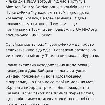
кілька днів після того, як під час виступу в
Madison Square Garden один із коміків назвав
Пуерто-Рико "кучкою сміття". У відповідь на
коментарі коміка, Байден зазначив: "Єдине
плаваюче сміття, яке я бачу там — це
прихильники Трампа", як повідомляє UAINFO.org,
посилаючись на "Фокус".
Ознайомтесь також: "Пуерто-Рико - це просто
величезна купа відходів". Розпалена расистська
риторика на мітингу Трампа викликала обурення.
Трамп висловив незадоволення щодо реакції
президента Джо Байдена на дану ситуацію.
Байден, пояснюючи свої висловлювання,
підкреслив, що його коментарі не мали на меті
образити виборців Трампа. Віцепрезидентка
Камала Гарріс також повідомила журналістам,
що не підтримує критику людей на основі їхніх
політичних переконань.