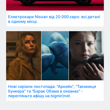
Електрокари Nissan від 20 000 євро: всі деталі
в одному місці.
Нові серіали листопада: "Аркейн", "Таємниця
бункера" та "Барак Обама в океанах" -
перегляньте афішу на bigmir)net.