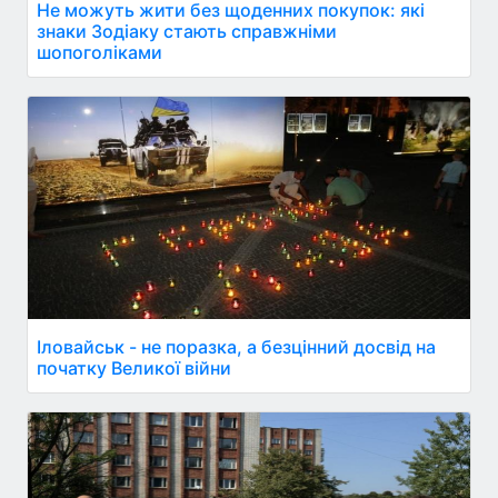
Не можуть жити без щоденних покупок: які
знаки Зодіаку стають справжніми
шопоголіками
Іловайськ - не поразка, а безцінний досвід на
початку Великої війни