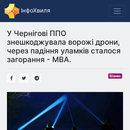
ІнфоХвиля
У Чернігові ППО
знешкоджувала ворожі дрони,
через падіння уламків сталося
загорання - МВА.
Бізнес