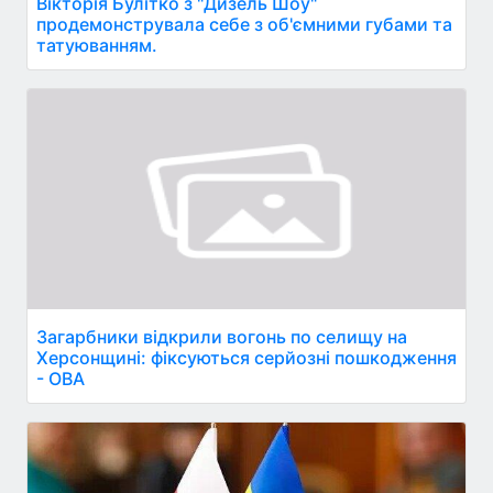
Вікторія Булітко з "Дизель Шоу"
продемонструвала себе з об'ємними губами та
татуюванням.
Загарбники відкрили вогонь по селищу на
Херсонщині: фіксуються серйозні пошкодження
- ОВА