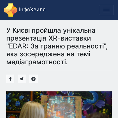
ІнфоХвиля
У Києві пройшла унікальна
презентація XR-виставки
"EDAR: За гранню реальності",
яка зосереджена на темі
медіаграмотності.