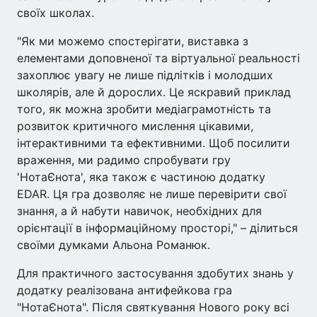
своїх школах.
"Як ми можемо спостерігати, виставка з
елементами доповненої та віртуальної реальності
захоплює увагу не лише підлітків і молодших
школярів, але й дорослих. Це яскравий приклад
того, як можна зробити медіаграмотність та
розвиток критичного мислення цікавими,
інтерактивними та ефективними. Щоб посилити
враження, ми радимо спробувати гру
'НотаЄнота', яка також є частиною додатку
EDAR. Ця гра дозволяє не лише перевірити свої
знання, а й набути навичок, необхідних для
орієнтації в інформаційному просторі," – ділиться
своїми думками Альона Романюк.
Для практичного застосування здобутих знань у
додатку реалізована антифейкова гра
"НотаЄнота". Після святкування Нового року всі