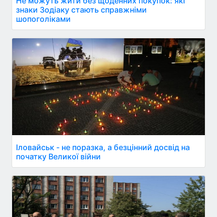
Не можуть жити без щоденних покупок: які
знаки Зодіаку стають справжніми
шопоголіками
Іловайськ - не поразка, а безцінний досвід на
початку Великої війни