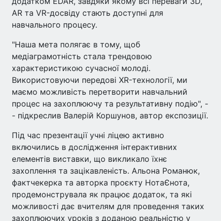
додатком EDAR, завдяки якому всі переваги 3D,
AR та VR-досвіду стають доступні для
навчального процесу.
"Наша мета полягає в тому, щоб
медіаграмотність стала трендовою
характеристикою сучасної молоді.
Використовуючи передові XR-технології, ми
маємо можливість перетворити навчальний
процес на захоплюючу та результативну подію", -
- підкреслив Валерій Коршунов, автор експозиції.
Під час презентації учні ліцею активно
включились в дослідження інтерактивних
елементів виставки, що викликало їхнє
захоплення та зацікавленість. Альона Романюк,
фактчекерка та авторка проєкту НотаЄнота,
продемонструвала як працює додаток, та які
можливості дає вчителям для проведення таких
захоплюючих уроків з доданою реальністю у