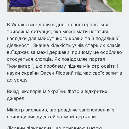
В Україні вже досить довго спостерігається
тривожна ситуація, яка може мати негативні
наслідки для майбутнього країни та її подальшої
діяльності. Значна кількість учнів старших класів
виїжджає за межі держави, причому це особливо
стосується хлопців. Як повідомляє портал
"Коментарі", цю проблему підняв міністр освіти і
науки України Оксен Лісовий під час своїх запитів
до уряду.
Виїзд школярів із України. Фото з відкритих
джерел
Міністр висловив, що розділяє занепокоєння з
приводу виїзду дітей за межі держави.
Лісовий підкреслив, що основною метою