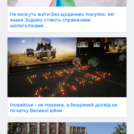
Не можуть жити без щоденних покупок: які
знаки Зодіаку стають справжніми
шопоголіками
Іловайськ - не поразка, а безцінний досвід на
початку Великої війни