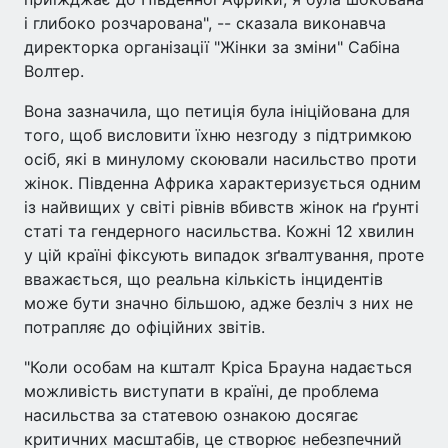
і глибоко розчарована", -- сказала виконавча
директорка організації "Жінки за зміни" Сабіна
Волтер.
Вона зазначила, що петиція була ініційована для
того, щоб висловити їхню незгоду з підтримкою
осіб, які в минулому скоювали насильство проти
жінок. Південна Африка характеризується одним
із найвищих у світі рівнів вбивств жінок на ґрунті
статі та гендерного насильства. Кожні 12 хвилин
у цій країні фіксують випадок зґвалтування, проте
вважається, що реальна кількість інцидентів
може бути значно більшою, адже безліч з них не
потрапляє до офіційних звітів.
"Коли особам на кшталт Кріса Брауна надається
можливість виступати в країні, де проблема
насильства за статевою ознакою досягає
критичних масштабів, це створює небезпечний