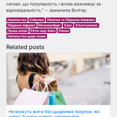
сигнал, що популярність і вплив важливіші за
відповідальність," -- зазначила Волтер.
Насильство
Співачка
Північна та Південна Америка
Південна Африка
Йоганнесбург
Секс
Зґвалтування.
Права жінок
Ритм-енд-блюз
Ріанно
Насильство щодо жінок
Related posts
Не можуть жити без щоденних покупок: які
знаки Зодіаку стають справжніми