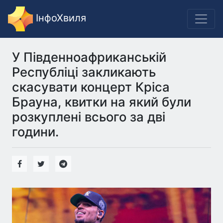
ІнфоХвиля
У Південноафриканській
Республіці закликають
скасувати концерт Кріса
Брауна, квитки на який були
розкуплені всього за дві
години.