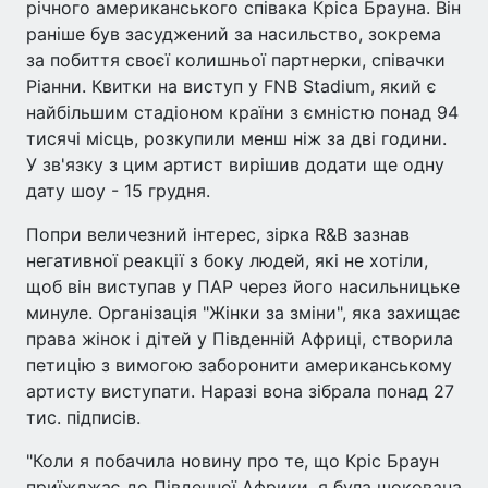
річного американського співака Кріса Брауна. Він
раніше був засуджений за насильство, зокрема
за побиття своєї колишньої партнерки, співачки
Ріанни. Квитки на виступ у FNB Stadium, який є
найбільшим стадіоном країни з ємністю понад 94
тисячі місць, розкупили менш ніж за дві години.
У зв'язку з цим артист вирішив додати ще одну
дату шоу - 15 грудня.
Попри величезний інтерес, зірка R&B зазнав
негативної реакції з боку людей, які не хотіли,
щоб він виступав у ПАР через його насильницьке
минуле. Організація "Жінки за зміни", яка захищає
права жінок і дітей у Південній Африці, створила
петицію з вимогою заборонити американському
артисту виступати. Наразі вона зібрала понад 27
тис. підписів.
"Коли я побачила новину про те, що Кріс Браун
приїжджає до Південної Африки, я була шокована