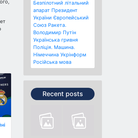
ого,
Безпілотний літальний
апарат
Президент
України
Європейський
жет
Союз
Ракета.
о
Володимир Путін
Українська гривня
Поліція.
Машина.
Німеччина
Укрінформ
Російська мова
Recent posts
йні