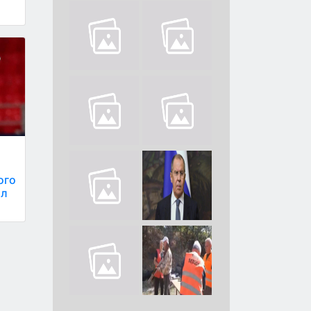
ого
ал