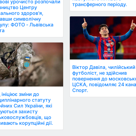
вові урочисто розпочали
трансферного періоду.
вництво Центру
ального здоров'я,
авши символічну
улу: ФОТО - Львівська
та
Віктор Давіла, чилійський
футболіст, не здійснив
повернення до московськ
ЦСКА, повідомляє 24 кан
Спорт.
 ініціює зміни до
иплінарного статуту
йних Сил України, які
уються захисту
ьковослужбовців, що
ивають корупційні дії.