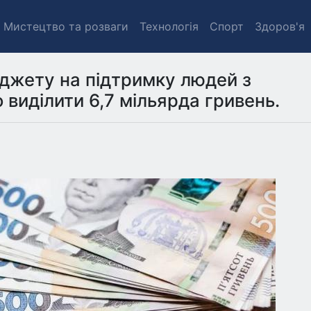
Мистецтво та розваги
Технологія
Спорт
Здоров'я
джету на підтримку людей з
 виділити 6,7 мільярда гривень.