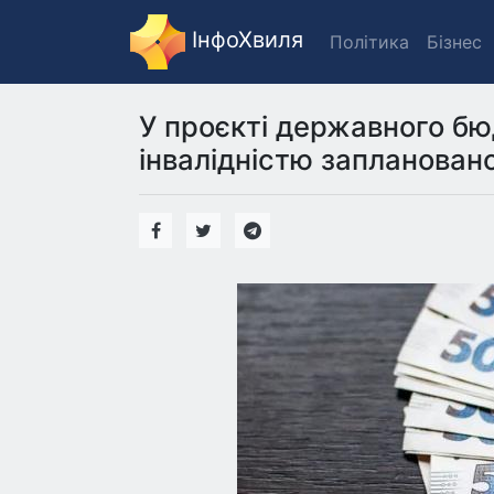
ІнфоХвиля
Політика
Бізнес
У проєкті державного бю
інвалідністю заплановано