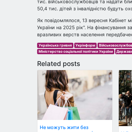
тис. військовослужбовців та надати близ
50,4 тис. дітей з інвалідністю будуть о
Як повідомлялося, 13 вересня Кабінет 
України на 2025 рік". На фінансування 
вразливих верств населення передбачен
Українська гривня
Укрінформ
Військовослужбов
Міністерство соціальної політики України
Державн
Related posts
Не можуть жити без