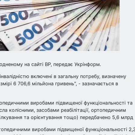
юдненому на сайті ВР, передає Укрінформ.
інвалідністю включені в загальну потребу, визначену
змірі 6 706,6 мільйона гривень", - зазначається в
топедичними виробами підвищеної функціональності та
сла колісними, засобами реабілітації, ортопедичним
ілкування та орієнтування тощо) передбачено 5,6 млрд 
топедичними виробами підвищеної функціональності 2,