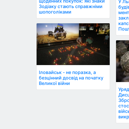
щоденних покупок: які знаки
У Ль
Зодіаку стають справжніми
буді
шопоголіками
мент
закл
капс
Пош
Іловайськ - не поразка, а
безцінний досвід на початку
Великої війни
Уряд
Дисц
Збро
стос
війс
викр