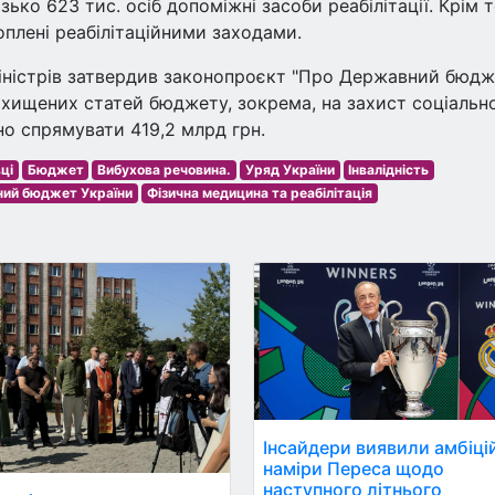
ько 623 тис. осіб допоміжні засоби реабілітації. Крім т
хоплені реабілітаційними заходами.
міністрів затвердив законопроєкт "Про Державний бюд
захищених статей бюджету, зокрема, на захист соціальн
о спрямувати 419,2 млрд грн.
ці
Бюджет
Вибухова речовина.
Уряд України
Інвалідність
ий бюджет України
Фізична медицина та реабілітація
Інсайдери виявили амбіці
наміри Переса щодо
наступного літнього