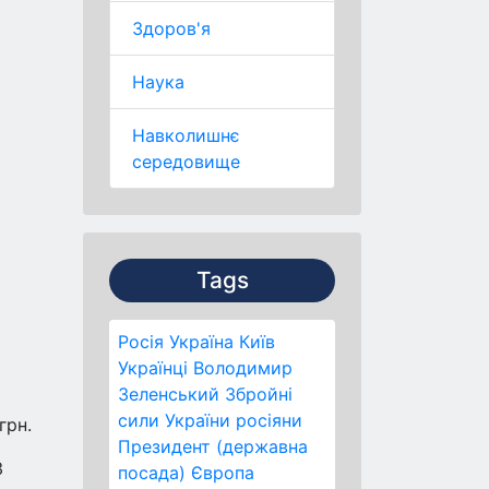
Здоров'я
Наука
Навколишнє
середовище
Tags
Росія
Україна
Київ
Українці
Володимир
Зеленський
Збройні
сили України
росіяни
грн.
Президент (державна
3
посада)
Європа