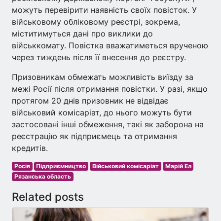
можуть перевірити наявність своїх повісток. У
військовому обліковому реєстрі, зокрема,
міститимуться дані про виклики до
військкомату. Повістка вважатиметься врученою
через тиждень після її внесення до реєстру.
Призовникам обмежать можливість виїзду за
межі Росії після отримання повістки. У разі, якщо
протягом 20 днів призовник не відвідає
військовий комісаріат, до нього можуть бути
застосовані інші обмеження, такі як заборона на
реєстрацію як підприємець та отримання
кредитів.
Росія
Підприємництво
Військовий комісаріат
Марій Ел
Рязанська область
Related posts