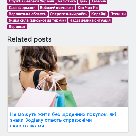
Служба безпеки України
Балістика
Іран
Тегеран
Дезінформація
Бойовий комплект
Кім Чен Ин
Воронезька область
Острогозький район
Корейці
Пхеньян
Жива сила (військовий термін)
Надзвичайна ситуація
Воронеж
Related posts
Не можуть жити без щоденних покупок: які
знаки Зодіаку стають справжніми
шопоголіками