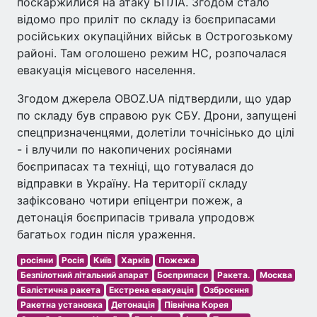
поскаржилися на атаку БПЛА. Згодом стало
відомо про приліт по складу із боєприпасами
російських окупаційних військ в Острогозькому
районі. Там оголошено режим НС, розпочалася
евакуація місцевого населення.
Згодом джерела OBOZ.UA підтвердили, що удар
по складу був справою рук СБУ. Дрони, запущені
спецпризначенцями, долетіли точнісінько до цілі
- і влучили по накопичених росіянами
боєприпасах та техніці, що готувалася до
відправки в Україну. На території складу
зафіксовано чотири епіцентри пожеж, а
детонація боєприпасів тривала упродовж
багатьох годин після ураження.
росіяни
Росія
Київ
Харків
Пожежа
Безпілотний літальний апарат
Боєприпаси
Ракета.
Москва
Балістична ракета
Екстрена евакуація
Озброєння
Ракетна установка
Детонація
Північна Корея