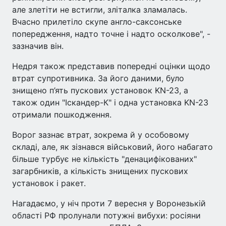
але злетіти не встигли, зліталка зламалась.
Вчасно прилетіло скупе англо-саксонське
попередження, надто точне і надто осколкове", -
зазначив він.
Недря також представив попередні оцінки щодо
втрат супротивника. За його даними, було
знищено п’ять пускових установок KN-23, а
також один "Іскандер-К" і одна установка KN-23
отримали пошкодження.
Ворог зазнає втрат, зокрема й у особовому
складі, але, як зізнався військовий, його набагато
більше турбує не кількість "денацифікованих"
загарбників, а кількість знищених пускових
установок і ракет.
Нагадаємо, у ніч проти 7 вересня у Воронезькій
області РФ пролунали потужні вибухи: росіяни