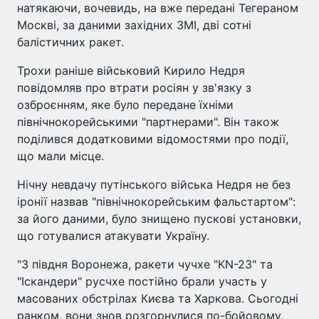
натякаючи, вочевидь, на вже передані Тегераном
Москві, за даними західних ЗМІ, дві сотні
балістичних ракет.
Трохи раніше військовий Кирило Недря
повідомляв про втрати росіян у зв'язку з
озброєнням, яке було передане їхніми
північнокорейськими "партнерами". Він також
поділився додатковими відомостями про події,
що мали місце.
Нічну невдачу путінського війська Недря не без
іронії назвав "північнокорейським фальстартом":
за його даними, було знищено пускові установки,
що готувалися атакувати Україну.
"З півдня Воронежа, ракети чучхе "KN-23" та
"Іскандери" русчхе постійно брали участь у
масованих обстрілах Києва та Харкова. Сьогодні
ранком, вони знов розгорнулися по-бойовому,