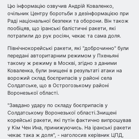
Цю інформацію озвучив Андрій Коваленко,
очільник Центру боротьби з дезінформацією при
Раді національної безпеки та оборони. Він також
пообіцяв, що іранські балістичні ракети, які
потрапили до рук росіян, чекає та сама доля.
Північнокорейські ракети, які "доброчинно" були
передані авторитарним режимом у Пхеньяні
такому ж режиму в Москві, згідно з даними
Коваленка, були знищені в результаті атаки на
ворожий склад боєприпасів у районі села
Солдатське, що в Острогозькому районі
Воронезької області.
"Завдано удару по складу боєприпасів у
Солдатському Воронезької області.Знищені
корейські ракети, які путін фактично випрошував
у Кім Чен Ина, принижуючись. На іранські ракети
чекає така ж доля", - наголосив керівник ЦПД,