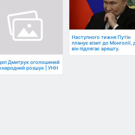
Наступного тижня Путін
планує візит до Монголії, 
він підлягає арешту.
деп Дмитрук оголошений
жнародний розшук | УНН