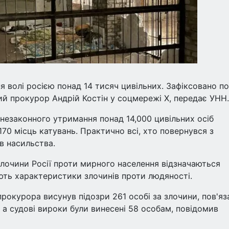
я волі росією понад 14 тисяч цивільних. Зафіксовано п
ий прокурор Андрій Костін у соцмережі X, передає УНН.
незаконного утримання понад 14,000 цивільних осіб
70 місць катувань. Практично всі, хто повернувся з
ів насильства.
лочини Росії проти мирного населення відзначаються
ють характеристики злочинів проти людяності.
рокурора висунув підозри 261 особі за злочини, пов'яза
 а судові вироки були винесені 58 особам, повідомив