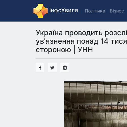
ІнфоХвиля
Політика
Бізнес
Україна проводить розсл
ув'язнення понад 14 тися
стороною | УНН