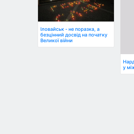
Іловайськ - не поразка, а
безцінний досвід на початку
Великої війни
Нар
у мі