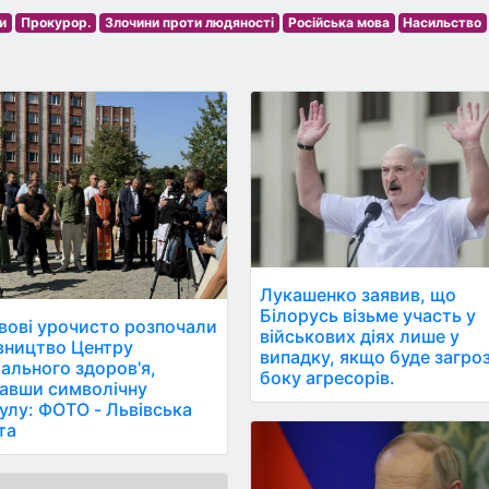
и
Прокурор.
Злочини проти людяності
Російська мова
Насильство
Лукашенко заявив, що
Білорусь візьме участь у
вові урочисто розпочали
військових діях лише у
вництво Центру
випадку, якщо буде загроз
ального здоров'я,
боку агресорів.
авши символічну
улу: ФОТО - Львівська
та