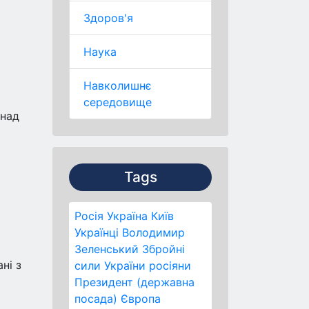
Здоров'я
Наука
Навколишнє
середовище
онад
Tags
Росія
Україна
Київ
Українці
Володимир
Зеленський
Збройні
ні з
сили України
росіяни
Президент (державна
посада)
Європа