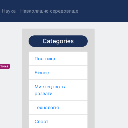
Наука
Навколишнє середовище
Categories
Політика
ітика
Бізнес
Мистецтво та
розваги
Технологія
Спорт