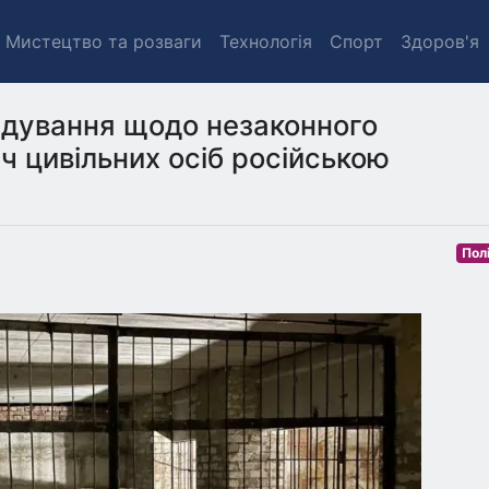
Мистецтво та розваги
Технологія
Спорт
Здоров'я
ідування щодо незаконного
ч цивільних осіб російською
Пол