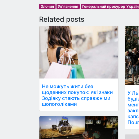
Злочин
Ув'язнення
Генеральний прокурор Україн
Related posts
Не можуть жити без
щоденних покупок: які знаки
У Ль
Зодіаку стають справжніми
буді
шопоголіками
мент
закл
капс
Пош