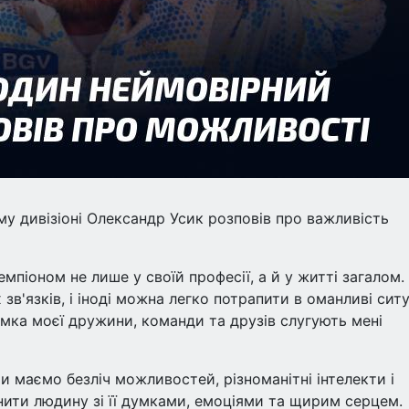
му дивізіоні Олександр Усик розповів про важливість
мпіоном не лише у своїй професії, а й у житті загалом.
зв'язків, і іноді можна легко потрапити в оманливі ситу
имка моєї дружини, команди та друзів слугують мені
и маємо безліч можливостей, різноманітні інтелекти і
інити людину зі її думками, емоціями та щирим серцем.