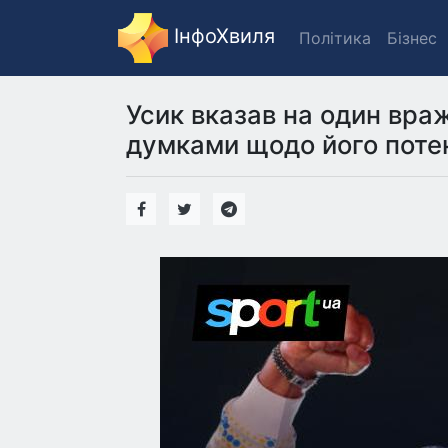
ІнфоХвиля
Політика
Бізнес
Усик вказав на один вра
думками щодо його потен