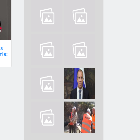
ез
тів: