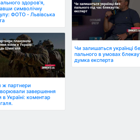
ального здоров'я,
авши символічну
улу: ФОТО - Львівська
та
Чи залишаться українці б
пального в умовах блекау
думка експерта
 ж партнери
оворювали завершення
и в Україні: коментар
галя.