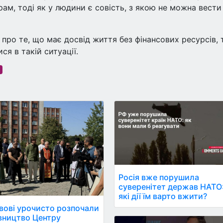
рам, тоді як у людини є совість, з якою не можна вести
про те, що має досвід життя без фінансових ресурсів, 
ся в такій ситуації.
ь
Росія вже порушила
суверенітет держав НАТО
які дії їм варто вжити?
вові урочисто розпочали
вництво Центру