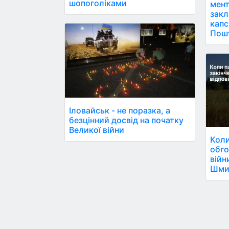
шопоголіками
мент
закл
капс
Пош
Іловайськ - не поразка, а
безцінний досвід на початку
Великої війни
Коли
обг
війн
Шми