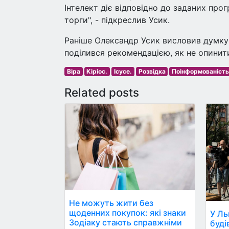
Інтелект діє відповідно до заданих прог
торги", - підкреслив Усик.
Раніше Олександр Усик висловив думку 
поділився рекомендацією, як не опинити
Віра
Кіріос.
Ісусе.
Розвідка
Поінформованіст
Related posts
Не можуть жити без
щоденних покупок: які знаки
У Ль
Зодіаку стають справжніми
буді