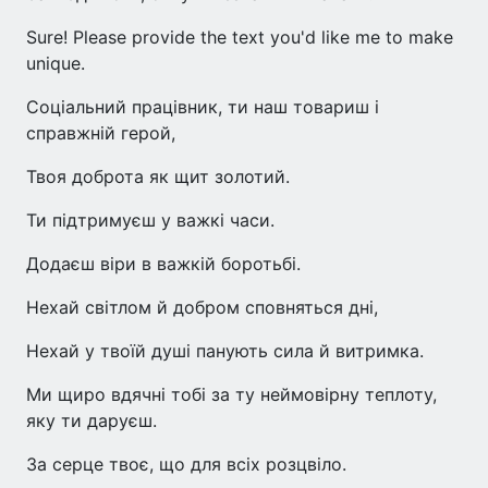
Sure! Please provide the text you'd like me to make
unique.
Соціальний працівник, ти наш товариш і
справжній герой,
Твоя доброта як щит золотий.
Ти підтримуєш у важкі часи.
Додаєш віри в важкій боротьбі.
Нехай світлом й добром сповняться дні,
Нехай у твоїй душі панують сила й витримка.
Ми щиро вдячні тобі за ту неймовірну теплоту,
яку ти даруєш.
За серце твоє, що для всіх розцвіло.