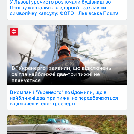
У Львові урочисто розпочали будівництво
Центру ментального здоров'я, заклавши
символічну капсулу: ФОТО - Львівська Пошта
В компанії "Укренерго" повідомили, що в
найближчі два-три тижні не передбачаються
відключення електроенергії.