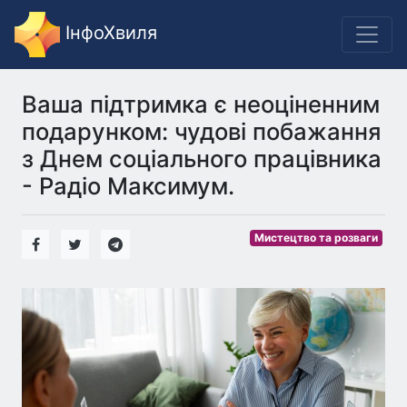
ІнфоХвиля
Ваша підтримка є неоціненним
подарунком: чудові побажання
з Днем соціального працівника
- Радіо Максимум.
Мистецтво та розваги