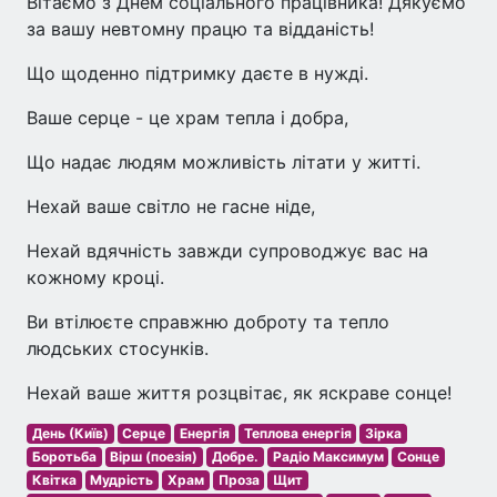
Вітаємо з Днем соціального працівника! Дякуємо
за вашу невтомну працю та відданість!
Що щоденно підтримку даєте в нужді.
Ваше серце - це храм тепла і добра,
Що надає людям можливість літати у житті.
Нехай ваше світло не гасне ніде,
Нехай вдячність завжди супроводжує вас на
кожному кроці.
Ви втілюєте справжню доброту та тепло
людських стосунків.
Нехай ваше життя розцвітає, як яскраве сонце!
День (Київ)
Серце
Енергія
Теплова енергія
Зірка
Боротьба
Вірш (поезія)
Добре.
Радіо Максимум
Сонце
Квітка
Мудрість
Храм
Проза
Щит