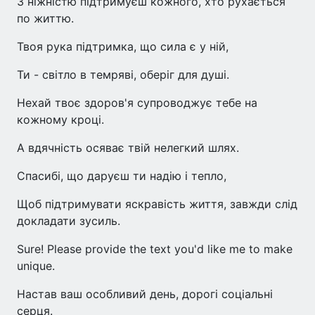
З ніжністю підтримуєш кожного, хто рухається
по життю.
Твоя рука підтримка, що сила є у ній,
Ти - світло в темряві, оберіг для душі.
Нехай твоє здоров'я супроводжує тебе на
кожному кроці.
А вдячність осяває твій нелегкий шлях.
Спасибі, що даруєш ти надію і тепло,
Щоб підтримувати яскравість життя, завжди слід
докладати зусиль.
Sure! Please provide the text you'd like me to make
unique.
Настав ваш особливий день, дорогі соціальні
серця.