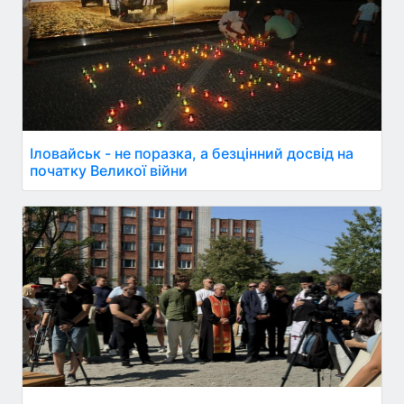
Іловайськ - не поразка, а безцінний досвід на
початку Великої війни