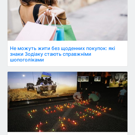
Не можуть жити без щоденних покупок: які
знаки Зодіаку стають справжніми
шопоголіками