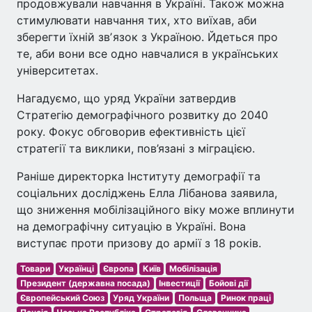
продовжували навчання в Україні. Також можна
стимулювати навчання тих, хто виїхав, аби
зберегти їхній звʼязок з Україною. Йдеться про
те, аби вони все одно навчалися в українських
університетах.
Нагадуємо, що уряд України затвердив
Стратегію демографічного розвитку до 2040
року. Фокус обговорив ефективність цієї
стратегії та виклики, пов’язані з міграцією.
Раніше директорка Інституту демографії та
соціальних досліджень Елла Лібанова заявила,
що зниження мобілізаційного віку може вплинути
на демографічну ситуацію в Україні. Вона
виступає проти призову до армії з 18 років.
Товари
Українці
Європа
Київ
Мобілізація
Президент (державна посада)
Інвестиції
Бойові дії
Європейський Союз
Уряд України
Польща
Ринок праці