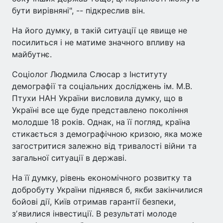
бути вирівняні", -- підкреслив він.
На його думку, в такій ситуації це явище не
посилиться і не матиме значного впливу на
майбутнє.
Соціолог Людмила Слюсар з Інституту
демографії та соціальних досліджень ім. М.В.
Птухи НАН України висловила думку, що в
Україні все ще буде представлено покоління
молодше 18 років. Однак, на її погляд, країна
стикається з демографічною кризою, яка може
загостритися залежно від тривалості війни та
загальної ситуації в державі.
На її думку, рівень економічного розвитку та
добробуту України піднявся б, якби закінчилися
бойові дії, Київ отримав гарантії безпеки,
зʼявилися інвестиції. В результаті молоде