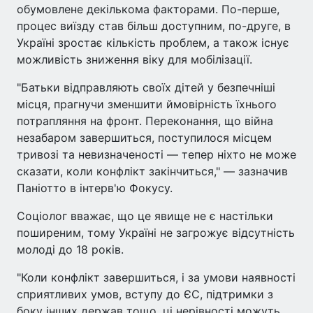
обумовлене декількома факторами. По-перше,
процес виїзду став більш доступним, по-друге, в
Україні зростає кількість проблем, а також існує
можливість зниження віку для мобілізації.
"Батьки відправляють своїх дітей у безпечніші
місця, прагнучи зменшити ймовірність їхнього
потрапляння на фронт. Переконання, що війна
незабаром завершиться, поступилося місцем
тривозі та невизначеності — тепер ніхто не може
сказати, коли конфлікт закінчиться," — зазначив
Паніотто в інтерв'ю Фокусу.
Соціолог вважає, що це явище не є настільки
поширеним, тому Україні не загрожує відсутність
молоді до 18 років.
"Коли конфлікт завершиться, і за умови наявності
сприятливих умов, вступу до ЄС, підтримки з
боку інших держав тощо, ці нерівності можуть