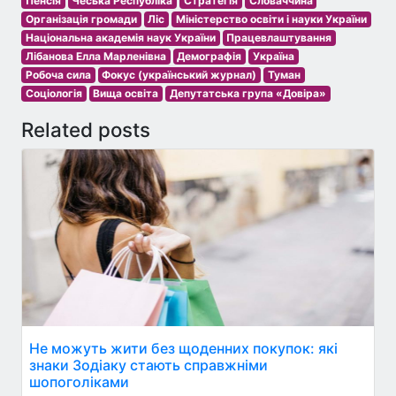
Пенсія
Чеська Республіка
Стратегія
Словаччина
Організація громади
Ліс
Міністерство освіти і науки України
Національна академія наук України
Працевлаштування
Лібанова Елла Марленівна
Демографія
Україна
Робоча сила
Фокус (український журнал)
Туман
Соціологія
Вища освіта
Депутатська група «Довіра»
Related posts
Не можуть жити без щоденних покупок: які
знаки Зодіаку стають справжніми
шопоголіками