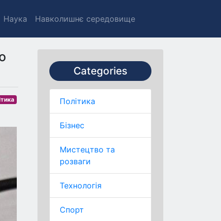
Наука
Навколишнє середовище
о
Categories
ітика
Політика
Бізнес
Мистецтво та
розваги
Технологія
Спорт