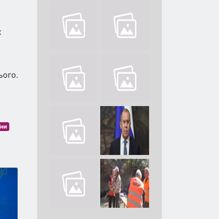
к
ього.
їни