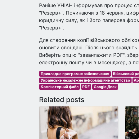
Раніше УНІАН інформував про процес с
"Резерв+". Починаючи з 18 червня, циф
юридичну силу, як і його паперова фор
"Резерв+".
Для створення копії військового обліко
оновити свої дані. Після цього знайдіт
Виберіть опцію "завантажити PDF", збер
електронну пошту чи в месенджер, а по
Прикладне програмне забезпечення
Військовий р
Українське незалежне інформаційне агентство
Ар
Комп'ютерний файл
PDF
Google Диск
Related posts