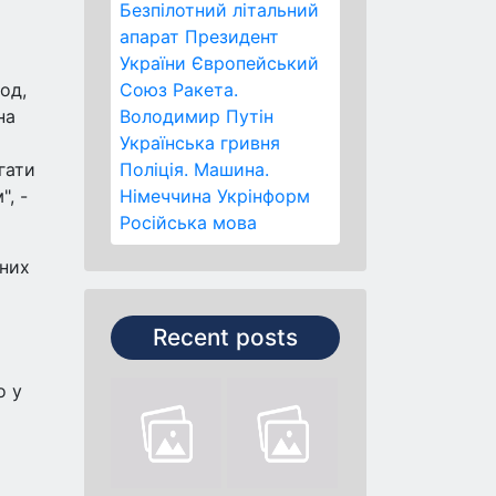
Безпілотний літальний
апарат
Президент
України
Європейський
од,
Союз
Ракета.
на
Володимир Путін
Українська гривня
гати
Поліція.
Машина.
, -
Німеччина
Укрінформ
Російська мова
 них
Recent posts
о у