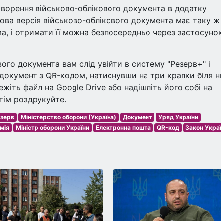
творення військово-облікового документа в додатку
рова версія військово-облікового документа має таку ж
ма, і отримати її можна безпосередньо через застосуно
вого документа вам слід увійти в систему "Резерв+" і
ь документ з QR-кодом, натиснувши на три крапки біля н
ежіть файл на Google Drive або надішліть його собі на
тім роздрукуйте.
езерв
Міністерство оборони (Україна)
Документ
Уряд України
мія
Міністр оборони України
Електронна пошта
QR-код
Закон Укра