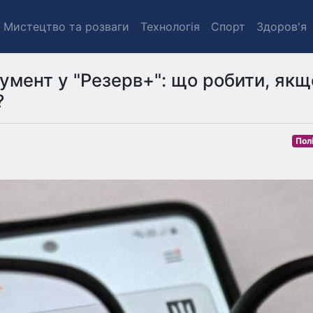
Мистецтво та розваги
Технологія
Спорт
Здоров'я
кумент у "Резерв+": що робити, якщ
?
Пол