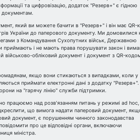
формації та цифровізацію, додаток "Резерв+" є гідною
 документам.
ент, який ви можете бачити в "Резерв+" і він має QR-к
трів України до паперового документу. Ми домовилися 
легами з Командування Сухопутних військ, Державною
 приймають і не мають права порушувати закон і вима
й військово-обліковий документ і документ з QR-кодом"
ромадянам, якщо вони стикаються з випадками, коли у
ляються приймати електронні дані з додатку "Резерв+".
орони на "гарячу лінію" служби підтримки.
но працюємо над розв'язанням питань у режимі ad hoc,
підкреслити, що вимога надати паперовий документ, якщ
ковий документ, є порушенням чинного законодавства
повідомити про це відповідні органи, включаючи
ниця міністра.