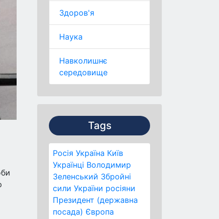
Здоров'я
Наука
Навколишнє
середовище
Tags
Росія
Україна
Київ
Українці
Володимир
оби
Зеленський
Збройні
ю
сили України
росіяни
Президент (державна
посада)
Європа