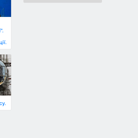
и
".
ії.
су.