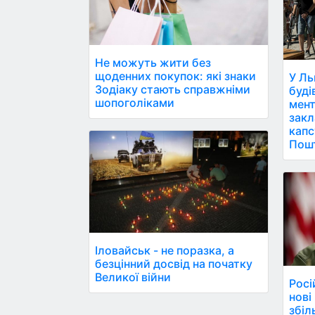
Не можуть жити без
щоденних покупок: які знаки
У Ль
Зодіаку стають справжніми
буді
шопоголіками
мент
закл
капс
Пош
Іловайськ - не поразка, а
безцінний досвід на початку
Великої війни
Росі
нові
збіл