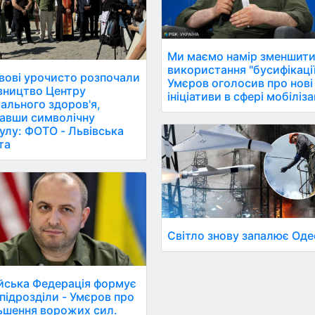
Ми маємо намір зменшит
використання "бусифікації
вові урочисто розпочали
Умєров оголосив про нові
вництво Центру
ініціативи в сфері мобілізац
ального здоров'я,
авши символічну
улу: ФОТО - Львівська
та
Світло знову запалює Оде
йська Федерація формує
 підрозділи - Умєров про
ьшення ворожих сил.