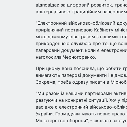
відповідає за цифровий розвиток, транс
альтернативою традиційним паперовим
"Електронний військово-обліковий докум
прирівняний постановою Кабінету мініс
міжвідомчому рівні разом з нашими ко
прикордонною службою про те, що вони
паперовий документ, коли є електронни
наголосила Черногоренко.
При цьому вона пояснила, що робити г
вимагають паперові документи і відмов
Зокрема, треба одразу писати в Міоноб
"Ми разом із нашими партнерами актив
реагуючи на конкретні ситуації. Хочу 
вас вже є електронний військово-облі
України. Громадяни мають повне право 
Міністерство оборони", - сказала заступ