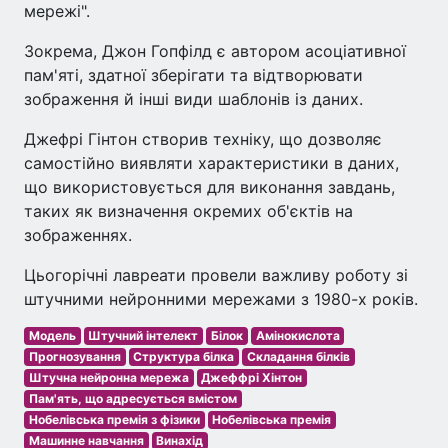
мережі".
Зокрема, Джон Гопфілд є автором асоціативної
пам'яті, здатної зберігати та відтворювати
зображення й інші види шаблонів із даних.
Джефрі Гінтон створив техніку, що дозволяє
самостійно виявляти характеристики в даних,
що використовується для виконання завдань,
таких як визначення окремих об'єктів на
зображеннях.
Цьогорічні лавреати провели важливу роботу зі
штучними нейронними мережами з 1980-х років.
Модель
Штучний інтелект
Білок
Амінокислота
Прогнозування
Структура білка
Складання білків
Штучна нейронна мережа
Джеффрі Хінтон
Пам'ять, що адресується вмістом
Нобелівська премія з фізики
Нобелівська премія
Машинне навчання
Винахід