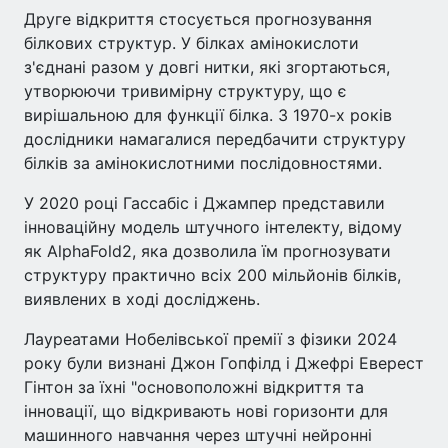
Друге відкриття стосується прогнозування
білкових структур. У білках амінокислоти
з'єднані разом у довгі нитки, які згортаються,
утворюючи тривимірну структуру, що є
вирішальною для функції білка. З 1970-х років
дослідники намагалися передбачити структуру
білків за амінокислотними послідовностями.
У 2020 році Гассабіс і Джампер представили
інноваційну модель штучного інтелекту, відому
як AlphaFold2, яка дозволила їм прогнозувати
структуру практично всіх 200 мільйонів білків,
виявлених в ході досліджень.
Лауреатами Нобелівської премії з фізики 2024
року були визнані Джон Гопфілд і Джефрі Еверест
Гінтон за їхні "основоположні відкриття та
інновації, що відкривають нові горизонти для
машинного навчання через штучні нейронні