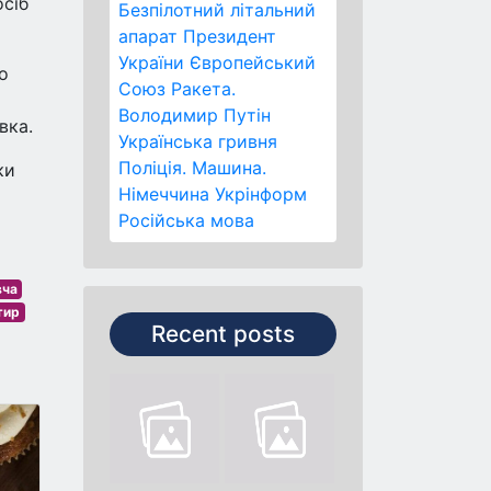
осіб
Безпілотний літальний
апарат
Президент
України
Європейський
о
Союз
Ракета.
Володимир Путін
вка.
Українська гривня
Поліція.
Машина.
ки
Німеччина
Укрінформ
Російська мова
вча
тир
Recent posts