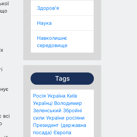
ької
Здоров'я
 що
Наука
Навколишнє
середовище
іх
і
Tags
снує
Росія
Україна
Київ
Українці
Володимир
Зеленський
Збройні
 всі
сили України
росіяни
о
Президент (державна
посада)
Європа