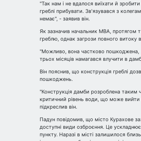
"Так нам і не вдалося виїхати й зробит
греблі прибувати. Зв'язувався з колега
немає", - заявив він.
Як зазначив начальник МВА, протягом т
греблю, однак загрози повного витоку 
"Можливо, вона частково пошкоджена, я
трьох місяців намагався влучити в дамб
Він пояснив, що конструкція греблі доз
пошкоджень.
"Конструкція дамби розроблена таким 
критичний рівень води, що може вийти з
підкреслив він.
Падун повідомив, що місто Курахове заз
доступні види озброєння. Це ускладнює
пункту. Наразі в місті залишилося близ