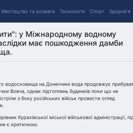
Мистецтво та розваги
Технологія
Спорт
Здоров'я
ити": у Міжнародному водному
 наслідки має пошкодження дамби
ща.
го водосховища на Донеччині вода продовжує прибува
ічки Вовча, однак підтоплень будинків поки що не
бстріли з боку російських військ провести огляд
я.
вник Курахівської міської військової адміністрації, пі
 не є критичною.