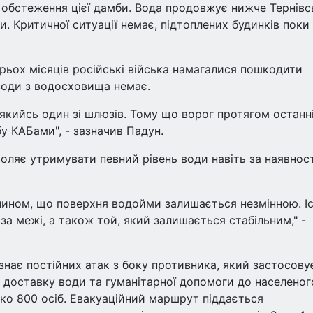
и обстеження цієї дамби. Вода продовжує нижче Тернівс
ми. Критичної ситуації немає, підтоплених будинків поки
рьох місяців російські війська намагалися пошкодити
води з водосховища немає.
кийсь один зі шлюзів. Тому що ворог протягом останн
у КАБами", - зазначив Падун.
воляє утримувати певний рівень води навіть за наявност
чином, що поверхня водойми залишається незмінною. І
а межі, а також той, який залишається стабільним," -
нає постійних атак з боку противника, який застосовує
 доставку води та гуманітарної допомоги до населеног
ько 800 осіб. Евакуаційний маршрут піддається