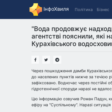
ІнфоХвиля
Політика
Бізнес
"Вода продовжує надход
агентстві пояснили, які
Курахівського водосхови
Через пошкодження дамби Курахівсько
до населених пунктів нижче за течією р
зафіксовано. Водночас через постійні о
гідротехнічної споруди наразі не вдалос
Цю інформацію озвучив Роман Падун, кері
ефіру на "Суспільному". Наразі ситуація