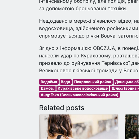
інтенсивному обстрілу, але поліція, реа
за допомогою броньованої техніки.
Нещодавно в мережі з'явилося відео, н
водосховища, здійсненого російськими
спрямовується до річки Вовча, затоплюю
Згідно з інформацією OBOZ.UA, в понеділ
нанесли удар по Кураховому, розташов
призвело до руйнування Тернівської да
Великоновосілківської громади у Волно
Водойма
Вода
Покровський район
Донецька об
Дамба.
Курахівське водосховище
Шлюз (водна н
Андріївка (Великоновосілківський район)
Related posts