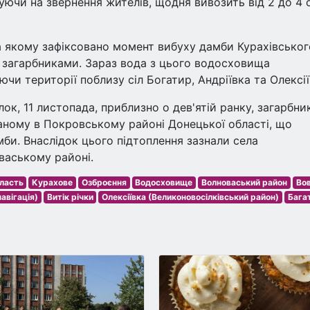
гуючи на звернення жителів, щодня вивозить від 2 до 4 
а якому зафіксовано момент вибуху дамби Курахівськог
 загарбниками. Зараз вода з цього водосховища
чи території поблизу сіл Богатир, Андріївка та Олексії
ок, 11 листопада, приблизно о дев'ятій ранку, загарбни
аному в Покровському районі Донецької області, що
мби. Внаслідок цього підтоплення зазнали села
ваському районі.
ласть
Курахове
Озброєння
Водосховище
Волноваський район
Во
авігація)
Витік річки
Олексіївка (Великоновосілківський район)
Бага