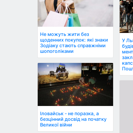
Не можуть жити без
щоденних покупок: які знаки
У Ль
Зодіаку стають справжніми
буді
шопоголіками
мент
закл
капс
Пош
Іловайськ - не поразка, а
безцінний досвід на початку
Великої війни