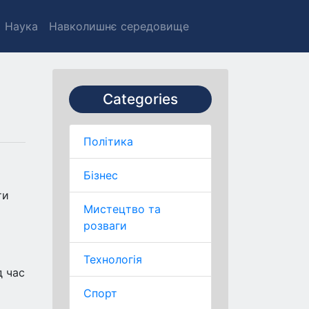
Наука
Навколишнє середовище
Categories
Політика
Бізнес
ти
Мистецтво та
розваги
Технологія
д час
Спорт