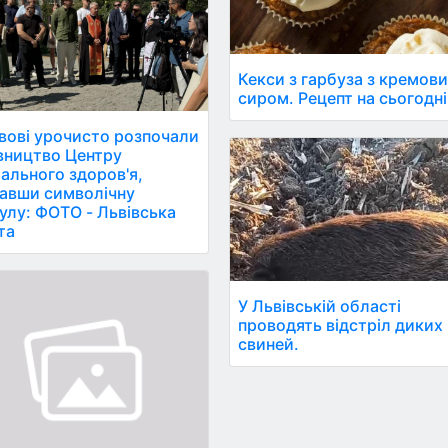
Кекси з гарбуза з кремов
сиром. Рецепт на сьогодні
вові урочисто розпочали
вництво Центру
ального здоров'я,
авши символічну
улу: ФОТО - Львівська
та
У Львівській області
проводять відстріл диких
свиней.