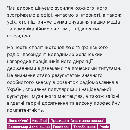
"Ми високо цінуємо зусилля кожного, кого
зустрічаємо в ефірі, читаємо в інтернеті, а також
усіх, хто підтримує функціонування наших медіа
та комунікаційних систем", - підкреслив
президент.
На честь столітнього ювілею "Українського
радіо" президент Володимир Зеленський
нагородив працівників його дирекції
державними відзнаками та почесними титулами.
Це визнання стало результатом значного
особистого внеску в розвиток радіомовлення в
Україні, сприяння популяризації національної
культури і музичного мистецтва, а також за їхні
видатні творчі досягнення та високу професійну
компетентність.
День (Київ)
Українці
Президент (державна посада)
Володимир Зеленський
Facebook
Телебачення
Радіо