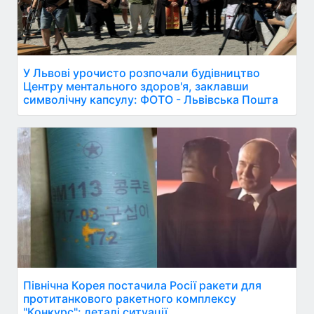
У Львові урочисто розпочали будівництво
Центру ментального здоров'я, заклавши
символічну капсулу: ФОТО - Львівська Пошта
Північна Корея постачила Росії ракети для
протитанкового ракетного комплексу
"Конкурс": деталі ситуації.