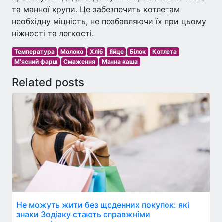
та манної крупи. Це забезпечить котлетам
необхідну міцність, не позбавляючи їх при цьому
ніжності та легкості.
Температура
Молоко
Хліб
Яйце
Білок
Котлета
М'ясний фарш
Смаження
Манна каша
Related posts
Не можуть жити без щоденних покупок: які
знаки Зодіаку стають справжніми