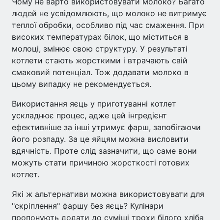
Чому не варто використовувати молоко? Багато
людей не усвідомлюють, що молоко не витримує
теплої обробки, особливо під час смаження. При
високих температурах білок, що міститься в
молоці, змінює свою структуру. У результаті
котлети стають жорсткими і втрачають свій
смаковий потенціал. Тож додавати молоко в
цьому випадку не рекомендується.
Використання яєць у приготуванні котлет
ускладнює процес, адже цей інгредієнт
ефективніше за інші утримує фарш, запобігаючи
його розпаду. За це яйцям можна висловити
вдячність. Проте слід зазначити, що саме вони
можуть стати причиною жорсткості готових
котлет.
Які ж альтернативи можна використовувати для
"скріплення" фаршу без яєць? Кулінари
пропонують додати до суміші трохи білого хліба