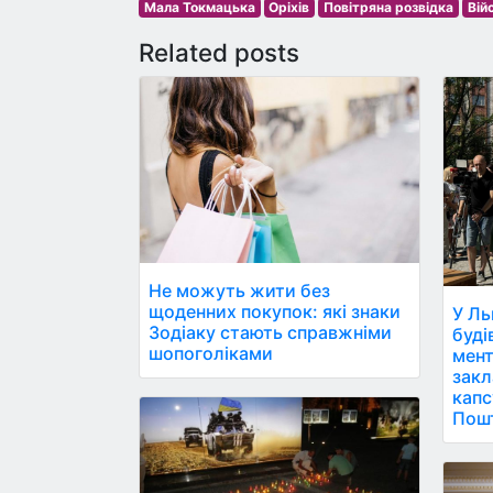
Мала Токмацька
Оріхів
Повітряна розвідка
Вій
Related posts
Не можуть жити без
щоденних покупок: які знаки
У Ль
Зодіаку стають справжніми
буді
шопоголіками
мент
закл
капс
Пош