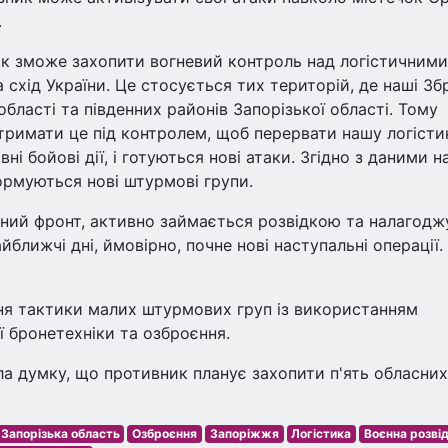
.
ик зможе захопити вогневий контроль над логістичними
 схід України. Це стосується тих територій, де наші Зб
ласті та південних районів Запорізької області. Тому
тримати це під контролем, щоб перервати нашу логістик
ні бойові дії, і готуються нові атаки. Згідно з даними н
ормуються нові штурмові групи.
аний фронт, активно займається розвідкою та налагодж
айближчі дні, ймовірно, почне нові наступальні операції.
ня тактики малих штурмових груп із використанням
ї бронетехніки та озброєння.
а думку, що противник планує захопити п'ять обласних
Запорізька область
Озброєння
Запоріжжя
Логістика
Воєнна розві