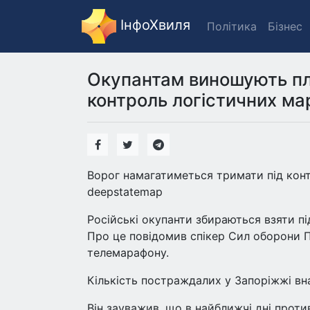
ІнфоХвиля
Політика
Бізнес
Окупантам виношують пл
контроль логістичних мар
Ворог намагатиметься тримати під конт
deepstatemap
Російські окупанти збираються взяти пі
Про це повідомив спікер Сил оборони П
телемарафону.
Кількість постраждалих у Запоріжжі вна
Він зауважив, що в найближчі дні проти