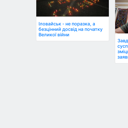
Іловайськ - не поразка, а
безцінний досвід на початку
Великої війни
Завд
сусп
зміц
заяв