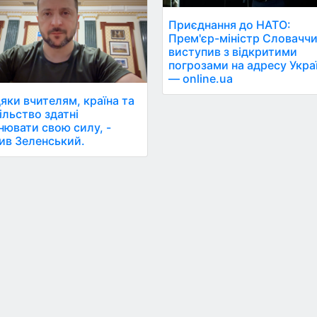
Приєднання до НАТО:
Прем'єр-міністр Словачч
виступив з відкритими
погрозами на адресу Укра
— online.ua
яки вчителям, країна та
ільство здатні
нювати свою силу, -
ив Зеленський.