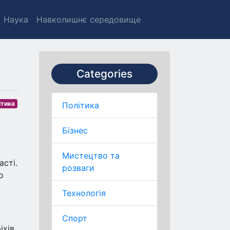
Наука
Навколишнє середовище
Categories
ітика
Політика
Бізнес
Мистецтво та
асті.
розваги
о
Технологія
Спорт
іхів