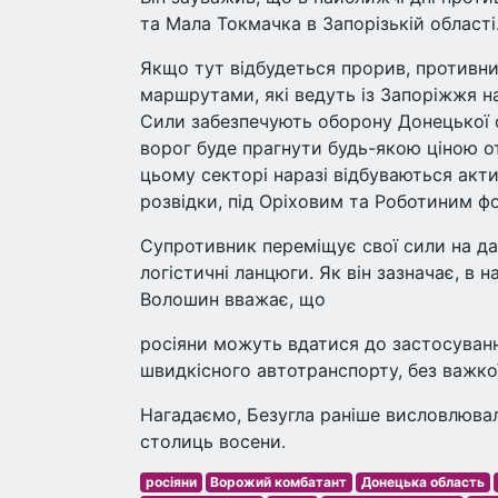
та Мала Токмачка в Запорізькій області
Якщо тут відбудеться прорив, противн
маршрутами, які ведуть із Запоріжжя на
Сили забезпечують оборону Донецької об
ворог буде прагнути будь-якою ціною о
цьому секторі наразі відбуваються актив
розвідки, під Оріховим та Роботиним ф
Супротивник переміщує свої сили на д
логістичні ланцюги. Як він зазначає, в н
Волошин вважає, що
росіяни можуть вдатися до застосуван
швидкісного автотранспорту, без важко
Нагадаємо, Безугла раніше висловлювал
столиць восени.
росіяни
Ворожий комбатант
Донецька область