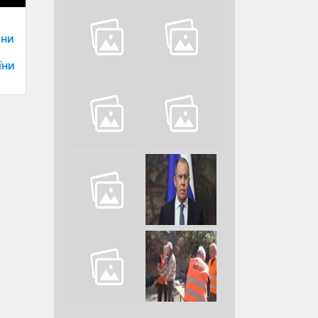
ини
їни