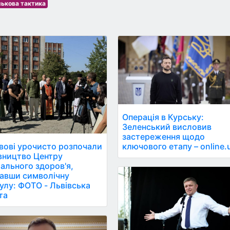
ськова тактика
Операція в Курську:
Зеленський висловив
застереження щодо
ключового етапу – online.
вові урочисто розпочали
вництво Центру
ального здоров'я,
авши символічну
улу: ФОТО - Львівська
та