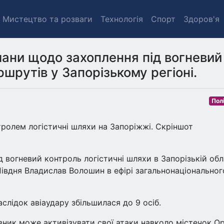
Мистецтво та розваги
Технологія
Спорт
Здоров'я
ани щодо захоплення під вогневий
шрутів у Запорізькому регіоні.
Пол
ролем логістичні шляхи на Запоріжжі. Скріншот
д вогневий контроль логістичні шляхи в Запорізькій обл
івдня Владислав Волошин в ефірі загальнонаціональног
слідок авіаудару збільшилася до 9 осіб.
вник може активізувати свої атаки навколо містечок Ор