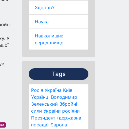
Здоров'я
Наука
ройні
Навколишнє
у. У
середовище
ашої
ує
Tags
Росія
Україна
Київ
Українці
Володимир
Зеленський
Збройні
сили України
росіяни
Президент (державна
посада)
Європа
дка