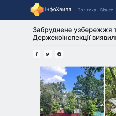
ІнфоХвиля
Політика
Бізнес
Забруднене узбережжя т
Держекоінспекції вияви