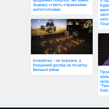
У Ль
Зодіаку стають справжніми
буді
шопоголіками
мент
закл
капс
Пош
Іловайськ - не поразка, а
безцінний досвід на початку
Великої війни
Прок
крим
щодо
"Тек
Delo