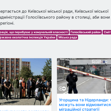
ертається до Київської міської ради, Київської міської
адміністрації Голосіївського району в столиці, аби вони
регіоні.
ація, що перебуває у комунальній власності
Голосіївський район
Сміт
ржавна екологічна інспекція України
Міська рада
Угорщина та Нідерланди: 
можуть вони відмовитися
міграційної стратегії