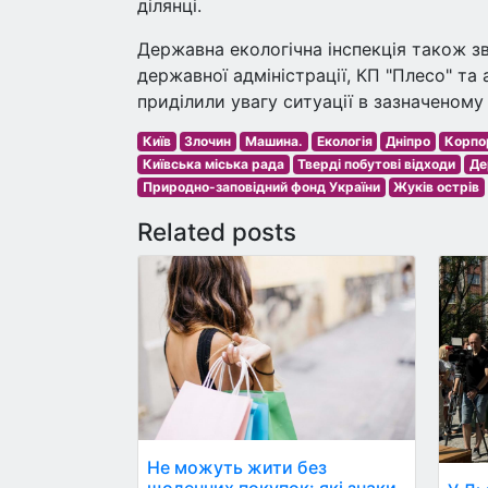
ділянці.
Державна екологічна інспекція також зв
державної адміністрації, КП "Плесо" та 
приділили увагу ситуації в зазначеному 
Київ
Злочин
Машина.
Екологія
Дніпро
Корпор
Київська міська рада
Тверді побутові відходи
Де
Природно-заповідний фонд України
Жуків острів
Related posts
Не можуть жити без
щоденних покупок: які знаки