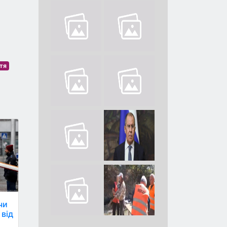
тя
чи
 від