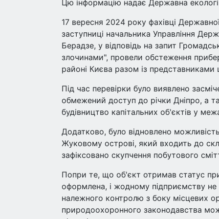
Цю інформацію надає Державна екологіч
17 вересня 2024 року фахівці Державної
заступниці начальника Управління Держа
Берадзе, у відповідь на запит Громадськ
злочинами", провели обстеження прибер
районі Києва разом із представниками ці
Під час перевірки було виявлено засмі
обмежений доступ до річки Дніпро, а т
будівництво капітальних об'єктів у меж
Додатково, було відновлено можливість
Жуковому острові, який входить до скл
зафіксовано скупчення побутового сміт
Попри те, що об'єкт отримав статус пр
оформлена, і жодному підприємству не б
належного контролю з боку місцевих о
природоохоронного законодавства може 