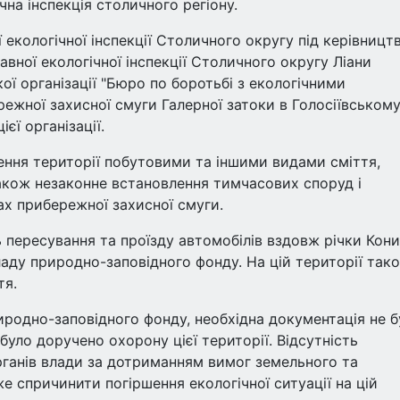
на інспекція столичного регіону.
 екологічної інспекції Столичного округу під керівницт
вної екологічної інспекції Столичного округу Ліани
ої організації "Бюро по боротьбі з екологічними
ежної захисної смуги Галерної затоки в Голосіївськом
єї організації.
чення території побутовими та іншими видами сміття,
акож незаконне встановлення тимчасових споруд і
ах прибережної захисної смуги.
 пересування та проїзду автомобілів вздовж річки Кони
аду природно-заповідного фонду. На цій території так
тя.
иродно-заповідного фонду, необхідна документація не б
уло доручено охорону цієї території. Відсутність
рганів влади за дотриманням вимог земельного та
спричинити погіршення екологічної ситуації на цій