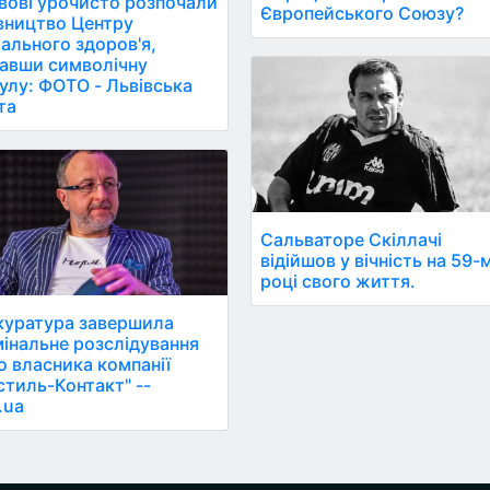
вові урочисто розпочали
Європейського Союзу?
вництво Центру
ального здоров'я,
авши символічну
улу: ФОТО - Львівська
та
Сальваторе Скіллачі
відійшов у вічність на 59-
році свого життя.
уратура завершила
інальне розслідування
 власника компанії
стиль-Контакт" --
.ua