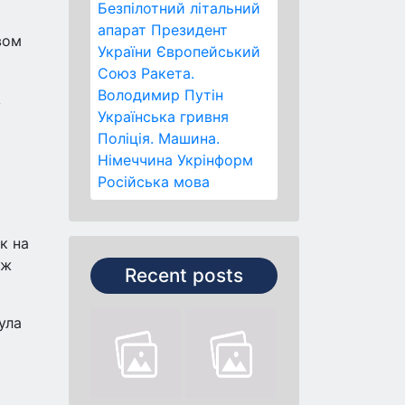
Безпілотний літальний
апарат
Президент
вом
України
Європейський
Союз
Ракета.
Володимир Путін
у
Українська гривня
Поліція.
Машина.
Німеччина
Укрінформ
Російська мова
к на
ож
Recent posts
ула