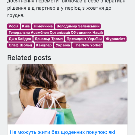
досягнення перемоги" включає в себе оперативні
рішення від партнерів у період з жовтня до
грудня.
Росія
Київ
Німеччина
Володимир Зеленський
Генеральна Асамблея Організації Об'єднаних Націй
Джо Байден
Дональд Трамп
Президент України
Журналіст
Олаф Шольц
Канцлер
Україна
The New Yorker
Related posts
Не можуть жити без щоденних покупок: які