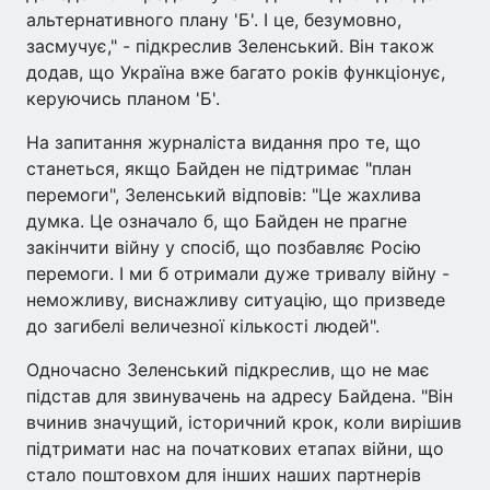
альтернативного плану 'Б'. І це, безумовно,
засмучує," - підкреслив Зеленський. Він також
додав, що Україна вже багато років функціонує,
керуючись планом 'Б'.
На запитання журналіста видання про те, що
станеться, якщо Байден не підтримає "план
перемоги", Зеленський відповів: "Це жахлива
думка. Це означало б, що Байден не прагне
закінчити війну у спосіб, що позбавляє Росію
перемоги. І ми б отримали дуже тривалу війну -
неможливу, виснажливу ситуацію, що призведе
до загибелі величезної кількості людей".
Одночасно Зеленський підкреслив, що не має
підстав для звинувачень на адресу Байдена. "Він
вчинив значущий, історичний крок, коли вирішив
підтримати нас на початкових етапах війни, що
стало поштовхом для інших наших партнерів