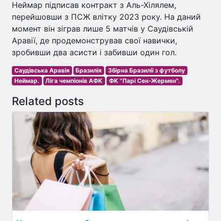
Неймар підписав контракт з Аль-Хілялем,
перейшовши з ПСЖ влітку 2023 року. На даний
момент він зіграв лише 5 матчів у Саудівській
Аравії, де продемонстрував свої навички,
зробивши два асисти і забивши один гол.
Саудівська Аравія
Бразилія
Збірна Бразилії з футболу
Неймар.
Ліга чемпіонів АФК
ФК "Парі Сен-Жермен".
Related posts