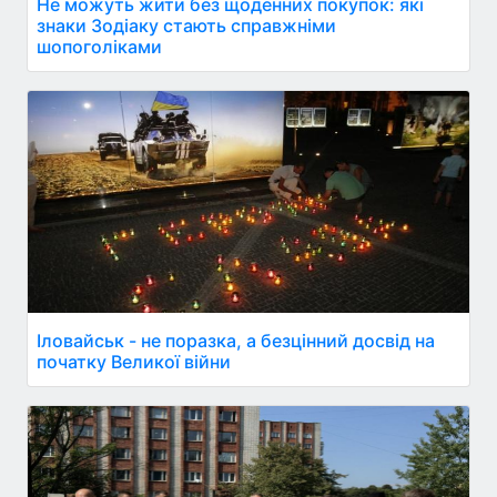
Не можуть жити без щоденних покупок: які
знаки Зодіаку стають справжніми
шопоголіками
Іловайськ - не поразка, а безцінний досвід на
початку Великої війни