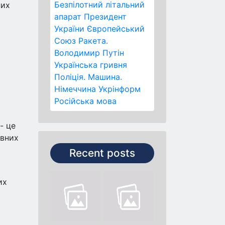
Безпілотний літальний
них
апарат
Президент
України
Європейський
Союз
Ракета.
Володимир Путін
Українська гривня
Поліція.
Машина.
Німеччина
Укрінформ
Російська мова
- це
ивних
Recent posts
их