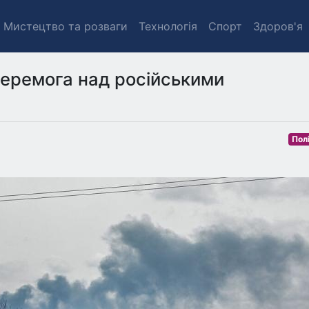
Мистецтво та розваги
Технологія
Спорт
Здоров'я
 перемога над російськими
Пол