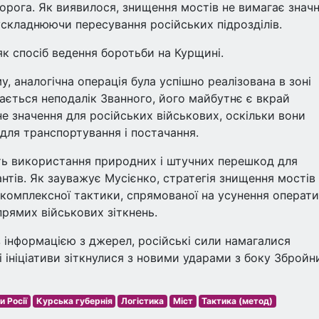
ворога. Як виявилося, знищення мостів не вимагає знач
ускладнюючи пересування російських підрозділів.
як спосіб ведення боротьби на Курщині.
, аналогічна операція була успішно реалізована в зоні
ається неподалік Званного, його майбутнє є вкрай
е значення для російських військових, оскільки вони
для транспортування і постачання.
ють використання природних і штучних перешкод для
тів. Як зауважує Мусієнко, стратегія знищення мостів 
а комплексної тактики, спрямованої на усунення операт
рямих військових зіткнень.
 з інформацією з джерел, російські сили намагалися
і ініціативи зіткнулися з новими ударами з боку Збройн
и Росії
Курська губернія
Логістика
Міст
Тактика (метод)