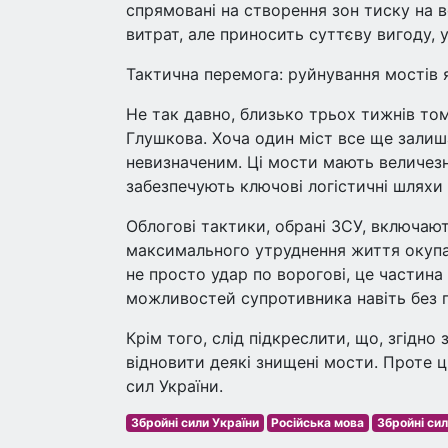
спрямовані на створення зон тиску на 
витрат, але приносить суттєву вигоду, 
Тактична перемога: руйнування мостів 
Не так давно, близько трьох тижнів тому
Глушкова. Хоча один міст все ще залиш
невизначеним. Ці мости мають величезн
забезпечують ключові логістичні шляхи 
Облогові тактики, обрані ЗСУ, включа
максимального утруднення життя окупан
не просто удар по ворогові, це частин
можливостей супротивника навіть без п
Крім того, слід підкреслити, що, згідно
відновити деякі знищені мости. Проте ц
сил України.
Збройні сили України
Російська мова
Збройні сил