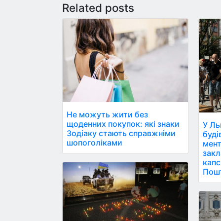
Related posts
Не можуть жити без
щоденних покупок: які знаки
У Ль
Зодіаку стають справжніми
буді
шопоголіками
мент
закл
капс
Пош