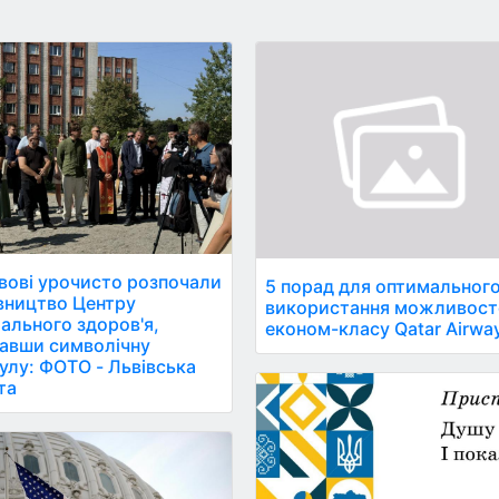
вові урочисто розпочали
5 порад для оптимальног
вництво Центру
використання можливост
ального здоров'я,
економ-класу Qatar Airwa
авши символічну
улу: ФОТО - Львівська
та