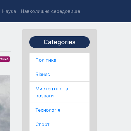
Наука
Навколишнє середовище
Categories
ітика
Політика
Бізнес
Мистецтво та
розваги
Технологія
Спорт