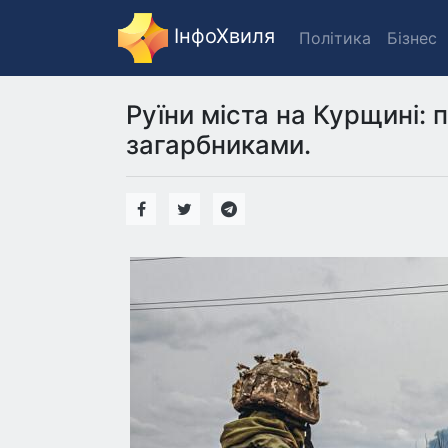
ІнфоХвиля
Політика
Бізнес
Руїни міста на Курщині:
загарбниками.