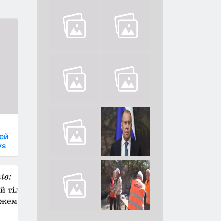
о
ей
ys