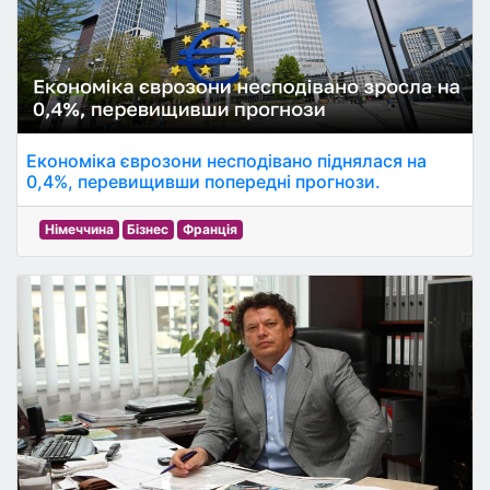
Економіка єврозони несподівано піднялася на
0,4%, перевищивши попередні прогнози.
Німеччина
Бізнес
Франція