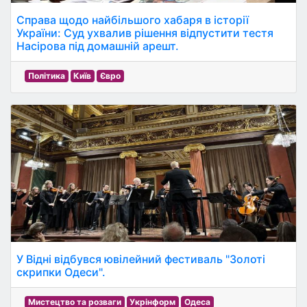
Справа щодо найбільшого хабаря в історії
України: Суд ухвалив рішення відпустити тестя
Насірова під домашній арешт.
Політика
Київ
Євро
У Відні відбувся ювілейний фестиваль "Золоті
скрипки Одеси".
Мистецтво та розваги
Укрінформ
Одеса