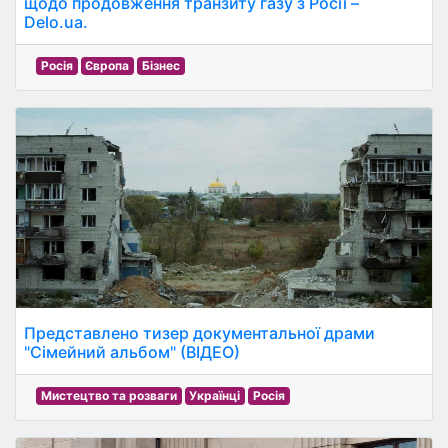
щодо продовження транзиту газу з Росії –
Delo.ua.
Росія
Європа
Бізнес
Представлено тизер документальної драми
"Сімейний альбом" (ВІДЕО)
Мистецтво та розваги
Українці
Росія