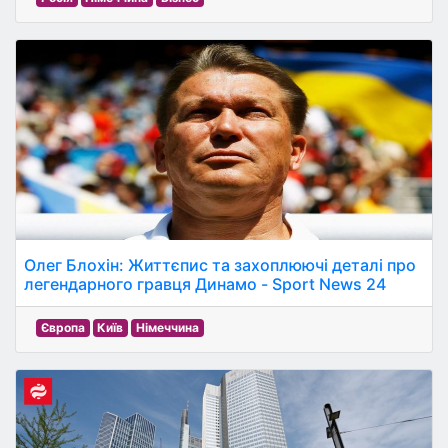
Олег Блохін: Життєпис та захоплюючі деталі про
легендарного гравця Динамо - Sport News 24
Європа
Київ
Німеччина