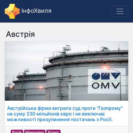
ІнфоХвиля
Австрія
Австрійська фірма виграла суд проти "Газпрому"
на суму 230 мільйонів євро і не виключає
можливості призупинення постачань з Росії.
Росія
Німеччина
Бізнес