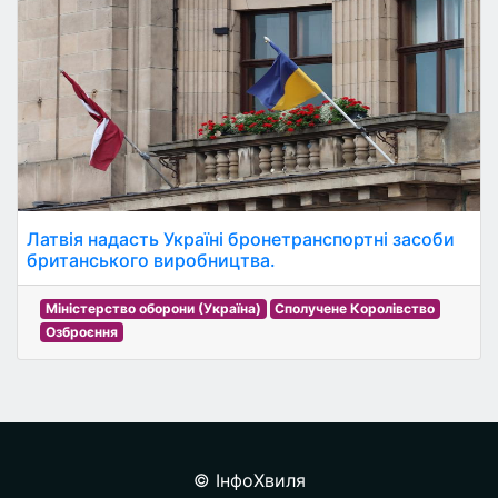
Латвія надасть Україні бронетранспортні засоби
британського виробництва.
Міністерство оборони (Україна)
Сполучене Королівство
Озброєння
© ІнфоХвиля