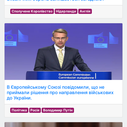
Сполучене Королівство
Нідерланди
Англія
В Європейському Союзі повідомили, що не
приймали рішення про направлення військових
до України.
Політика
Росія
Володимир Путін