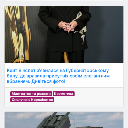
Кейт Вінслет з'явилася на Губернаторському
балу, де вразила присутніх своїм елегантним
вбранням. Дивіться фото!
Мистецтво та розваги
Косметика
Сполучене Королівство