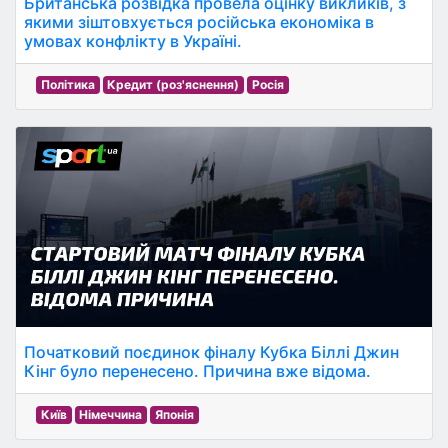
Британська розвідка провела оцінку викликів, з
якими зіштовхується російська економіка в
умовах конфлікту в Україні.
Політика
Кредит (роз'яснення)
Росія
Початковий поєдинок фіналу Кубка Біллі Джин
Кінг було перенесено. Причина вже відома.
Київ
Німеччина
Японія