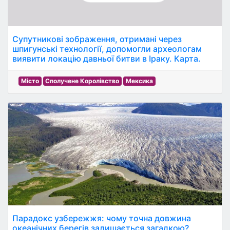
Супутникові зображення, отримані через
шпигунські технології, допомогли археологам
виявити локацію давньої битви в Іраку. Карта.
Місто
Сполучене Королівство
Мексика
Парадокс узбережжя: чому точна довжина
океанічних берегів залишається загадкою?