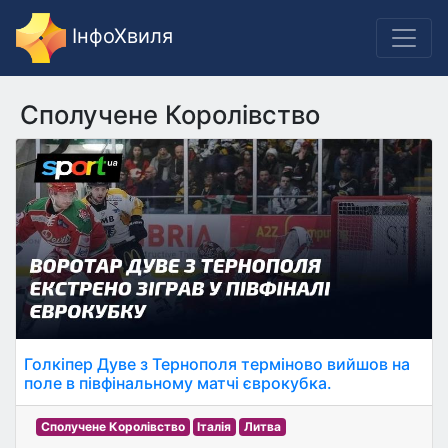
ІнфоХвиля
Сполучене Королівство
Голкіпер Дуве з Тернополя терміново вийшов на
поле в півфінальному матчі єврокубка.
Сполучене Королівство
Італія
Литва