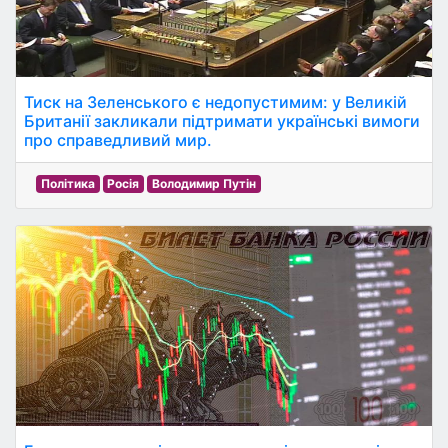
Тиск на Зеленського є недопустимим: у Великій
Британії закликали підтримати українські вимоги
про справедливий мир.
Політика
Росія
Володимир Путін