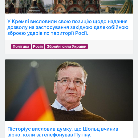
У Кремлі висловили свою позицію щодо надання
дозволу на застосування західною далекобійною
зброєю ударів по території Росії.
Політика
Росія
Збройні сили України
Пісторіус висловив думку, що Шольц вчинив
вірно, коли зателефонував Путіну.