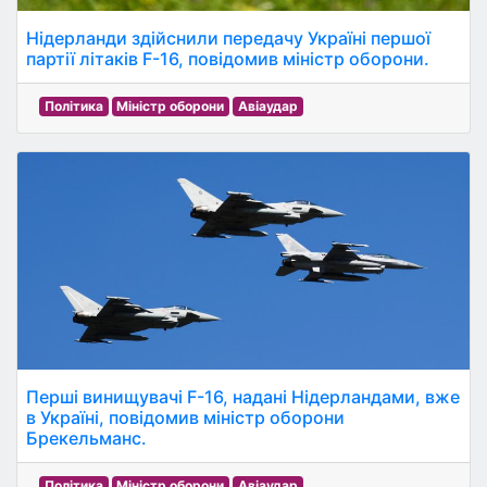
Нідерланди здійснили передачу Україні першої
партії літаків F-16, повідомив міністр оборони.
Політика
Міністр оборони
Авіаудар
Перші винищувачі F-16, надані Нідерландами, вже
в Україні, повідомив міністр оборони
Брекельманс.
Політика
Міністр оборони
Авіаудар