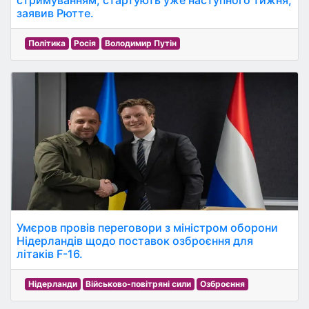
стримуванням, стартують уже наступного тижня,
заявив Рютте.
Політика
Росія
Володимир Путін
Умєров провів переговори з міністром оборони
Нідерландів щодо поставок озброєння для
літаків F-16.
Нідерланди
Військово-повітряні сили
Озброєння