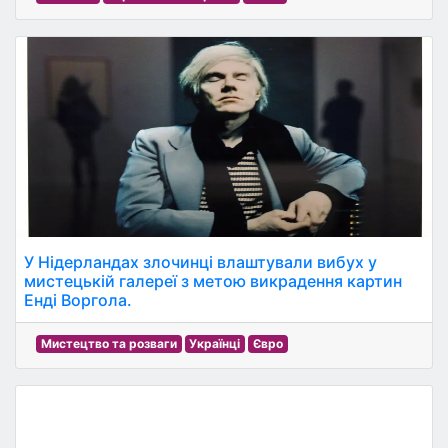
У Нідерландах злочинці влаштували вибух у
мистецькій галереї з метою викрадення картин
Енді Воргола.
Мистецтво та розваги
Українці
Євро