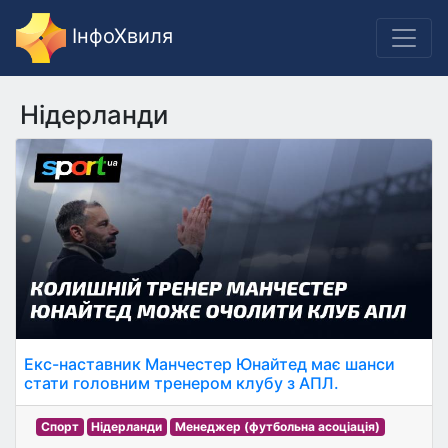
ІнфоХвиля
Нідерланди
Екс-наставник Манчестер Юнайтед має шанси
стати головним тренером клубу з АПЛ.
Спорт
Нідерланди
Менеджер (футбольна асоціація)