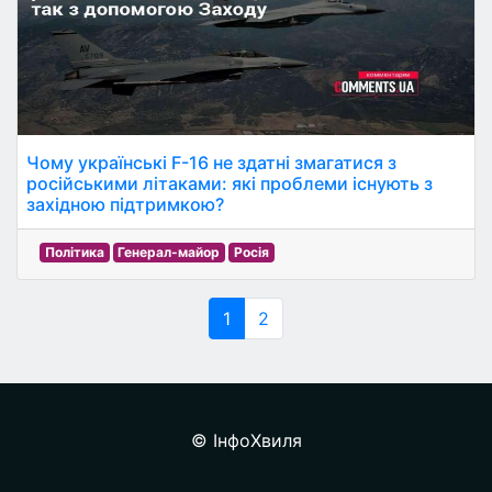
Чому українські F-16 не здатні змагатися з
російськими літаками: які проблеми існують з
західною підтримкою?
Політика
Генерал-майор
Росія
1
2
© ІнфоХвиля