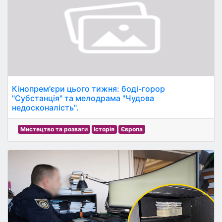
Кінопрем'єри цього тижня: боді-горор
"Субстанція" та мелодрама "Чудова
недосконалість".
Мистецтво та розваги
Історія
Європа