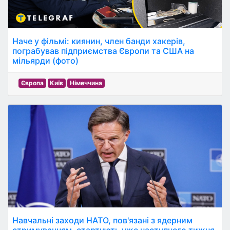
Наче у фільмі: киянин, член банди хакерів,
пограбував підприємства Європи та США на
мільярди (фото)
Європа
Київ
Німеччина
Навчальні заходи НАТО, пов'язані з ядерним