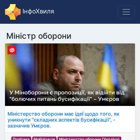
ІнфоХвиля
Міністр оборони
Міністерство оборони має ідеї щодо того, як
уникнути "складних аспектів бусифікації", -
зазначив Умєров.
Політика
Мобілізація
Міністерство оборони (Україна)