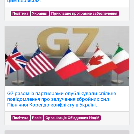
цим сервісом.
Політика
Українці
Прикладне програмне забезпечення
G7 разом із партнерами опублікували спільне
повідомлення про залучення збройних сил
Північної Кореї до конфлікту в Україні.
Політика
Росія
Організація Об'єднаних Націй