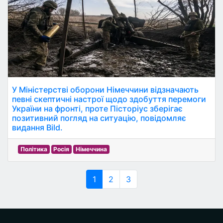
У Міністерстві оборони Німеччини відзначають
певні скептичні настрої щодо здобуття перемоги
України на фронті, проте Пісторіус зберігає
позитивний погляд на ситуацію, повідомляє
видання Bild.
Політика
Росія
Німеччина
1
2
3