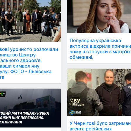
Популярна українська
актриса відкрила причини
вові урочисто розпочали
чому її стосунки з матір'ю
вництво Центру
обмежені.
ального здоров'я,
авши символічну
улу: ФОТО - Львівська
та
У Чернігові було затрима
агента російських