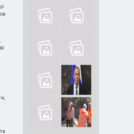
ої
ків
,
ар
ти,
та