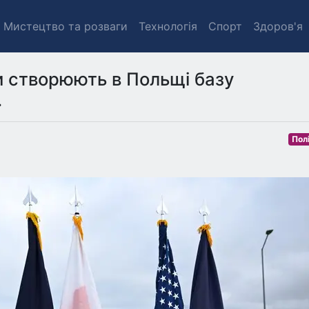
Мистецтво та розваги
Технологія
Спорт
Здоров'я
и створюють в Польщі базу
.
Пол