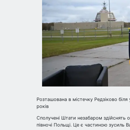
Розташована в містечку Редзіково біля
років
Сполучені Штати незабаром здійснять о
півночі Польщі. Це є частиною зусиль В