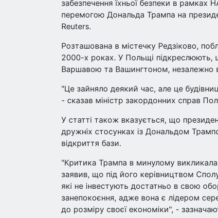
забезпечення їхньої безпеки в рамках Н
перемогою Дональда Трампа на президе
Reuters.
Розташована в містечку Редзіково, побл
2000-х роках. У Польщі підкреслюють, 
Варшавою та Вашингтоном, незалежно ві
"Це зайняло деякий час, але це будівни
- сказав міністр закордонних справ По
У статті також вказується, що президе
дружніх стосунках із Дональдом Трампо
відкриття бази.
"Критика Трампа в минулому викликала 
заявив, що під його керівництвом Сполу
які не інвестують достатньо в свою об
занепокоєння, адже вона є лідером сере
до розміру своєї економіки", - зазнача