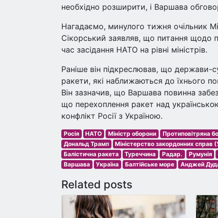
необхідно розширити, і Варшава обгово
Нагадаємо, минулого тижня очільник М
Сікорський заявляв, що питання щодо 
час засідання НАТО на рівні міністрів.
Раніше він підкреслював, що держави-с
ракети, які наближаються до їхнього по
Він зазначив, що Варшава повинна забе
що перехоплення ракет над українсько
конфлікт Росії з Україною.
Росія
НАТО
Міністр оборони
Протиповітряна б
Дональд Трамп
Міністерство закордонних справ (
Балістична ракета
Туреччина
Радар.
Румунія
Варшава
Україна
Балтійське море
Анджей Дуд
Related posts