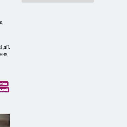
ід
 дії.
ння,
міка
ський