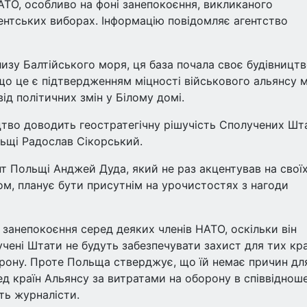
АТО, особливо на фоні занепокоєння, викликаного
нтських виборах. Інформацію повідомляє агентство
изу Балтійського моря, ця база почала своє будівництв
що це є підтвердженням міцності військового альянсу 
д політичних змін у Білому домі.
цтво доводить геостратегічну рішучість Сполучених Шта
льщі Радослав Сікорський.
нт Польщі Анджей Дуда, який не раз акцентував на свої
м, планує бути присутнім на урочистостях з нагоди
занепокоєння серед деяких членів НАТО, оскільки він
чені Штати не будуть забезпечувати захист для тих кра
орону. Проте Польща стверджує, що їй немає причин дл
д країн Альянсу за витратами на оборону в співвідноше
ють журналісти.