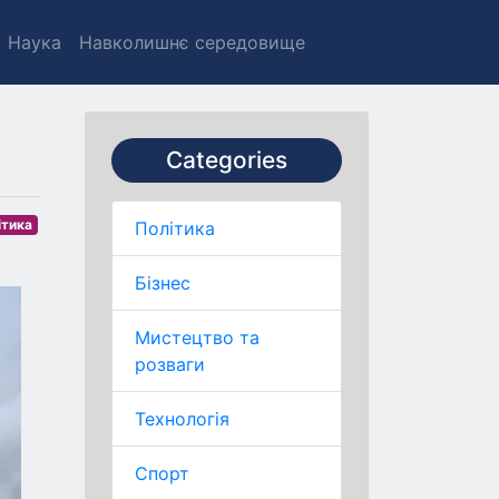
Наука
Навколишнє середовище
Categories
ітика
Політика
Бізнес
Мистецтво та
розваги
Технологія
Спорт