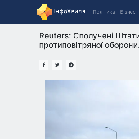
ІнфоХвиля
Політика
Бізнес
Reuters: Сполучені Штат
протиповітряної оборони