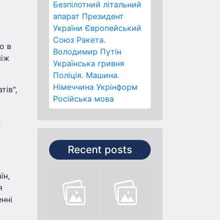
Безпілотний літальний
апарат
Президент
України
Європейський
Союз
Ракета.
о в
Володимир Путін
між
Українська гривня
Поліція.
Машина.
Німеччина
Укрінформ
тів",
Російська мова
х
Recent posts
їн,
я
нні