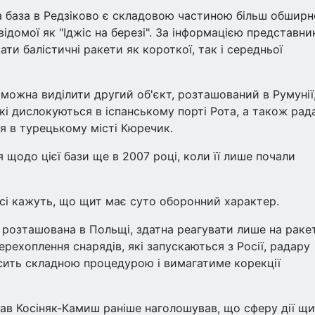
а база в Редзіково є складовою частиною більш обширн
домої як "Іджіс на березі". За інформацією представни
ти балістичні ракети як короткої, так і середньої
ожна виділити другий об'єкт, розташований в Румунії
кі дислокуються в іспанському порті Рота, а також рад
я в турецькому місті Кюречик.
щодо цієї бази ще в 2007 році, коли її лише почали
сі кажуть, що щит має суто оборонний характер.
 розташована в Польщі, здатна реагувати лише на раке
рехоплення снарядів, які запускаються з Росії, радару
осить складною процедурою і вимагатиме корекції
ав Косіняк-Камиш раніше наголошував, що сферу дії щи