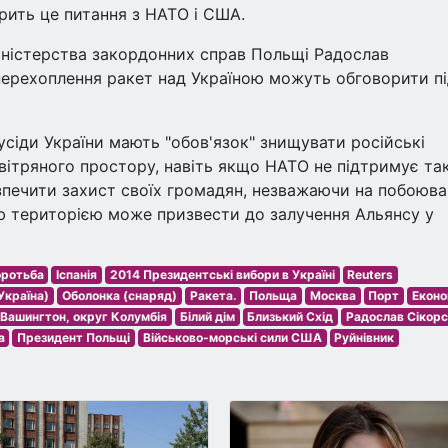
рить це питання з НАТО і США.
іністерства закордонних справ Польщі Радослав
перехоплення ракет над Україною можуть обговорити п
усіди України мають "обов'язок" знищувати російські
вітряного простору, навіть якщо НАТО не підтримує такі
зпечити захист своїх громадян, незважаючи на побоюва
ю територією може призвести до залучення Альянсу у
оротьба
Іспанія
2014 Президентські вибори в Україні
Reuters
Україна)
Оболонка (снаряд)
Ракета.
Польща
Москва
Порт
Еконо
Вашингтон, округ Колумбія
Білий дім
Близький Схід
Радослав Сікор
а
Президент Польщі
Військово-морські сили США
Руйнівник