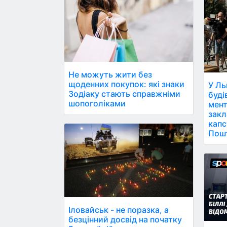
Не можуть жити без
щоденних покупок: які знаки
У Ль
Зодіаку стають справжніми
буді
шопоголіками
мент
закл
капс
Пош
Іловайськ - не поразка, а
безцінний досвід на початку