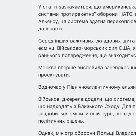
У статті зазначається, що американськ
системи протиракетної оборони НАТО, ві
Альянсу, ця система здатна перехоплюва
дальності.
Серед інших важливих складових щита м
есмінці Військово-морських сил США, я
раннього попередження, що знаходитьс
Москва вперше висловила занепокоєння 
проектувати.
Водночас у Північноатлантичному альян
Військові джерела додали, що система,
що надходять з Близького Сходу. Для пе
знадобиться змінити свій курс, що є д
політичних рішень.
Однак, міністр оборони Польщі Владисл