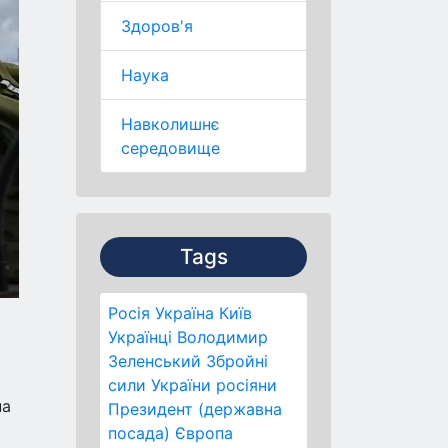
Здоров'я
Наука
Навколишнє
середовище
Tags
Росія
Україна
Київ
Українці
Володимир
Зеленський
Збройні
сили України
росіяни
на
Президент (державна
посада)
Європа