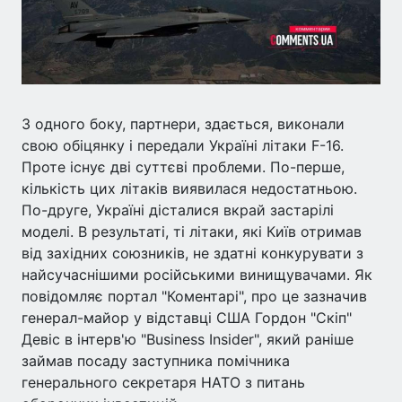
З одного боку, партнери, здається, виконали
свою обіцянку і передали Україні літаки F-16.
Проте існує дві суттєві проблеми. По-перше,
кількість цих літаків виявилася недостатньою.
По-друге, Україні дісталися вкрай застарілі
моделі. В результаті, ті літаки, які Київ отримав
від західних союзників, не здатні конкурувати з
найсучаснішими російськими винищувачами. Як
повідомляє портал "Коментарі", про це зазначив
генерал-майор у відставці США Гордон "Скіп"
Девіс в інтерв'ю "Business Insider", який раніше
займав посаду заступника помічника
генерального секретаря НАТО з питань