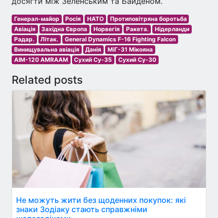
досягти між Зеленським та Байденом.
Генерал-майор
Росія
НАТО
Протиповітряна боротьба
Авіація
Західна Європа
Норвегія
Ракета.
Нідерланди
Радар.
Літак.
General Dynamics F-16 Fighting Falcon
Винищувальна авіація
Данія
МіГ-31 Мікояна
AIM-120 AMRAAM
Сухий Су-35
Сухий Су-30
Related posts
Не можуть жити без щоденних покупок: які
знаки Зодіаку стають справжніми