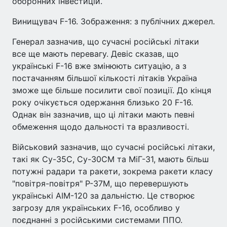
оборонних інвестицій.
Винищувач F-16. Зображення: з публічних джерел.
Генерал зазначив, що сучасні російські літаки
все ще мають перевагу. Девіс сказав, що
українські F-16 вже змінюють ситуацію, а з
постачанням більшої кількості літаків Україна
зможе ще більше посилити свої позиції. До кінця
року очікується одержання близько 20 F-16.
Однак він зазначив, що ці літаки мають певні
обмеження щодо дальності та вразливості.
Військовий зазначив, що сучасні російські літаки,
такі як Су-35С, Су-30СМ та МіГ-31, мають більш
потужні радари та ракети, зокрема ракети класу
"повітря-повітря" Р-37М, що перевершують
українські AIM-120 за дальністю. Це створює
загрозу для українських F-16, особливо у
поєднанні з російськими системами ППО.