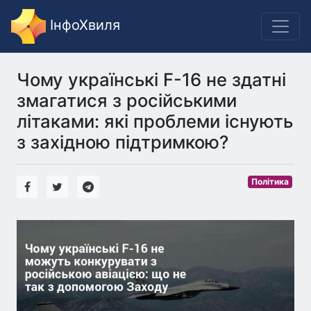
ІнфоХвиля
Чому українські F-16 не здатні
змагатися з російськими
літаками: які проблеми існують
з західною підтримкою?
Політика