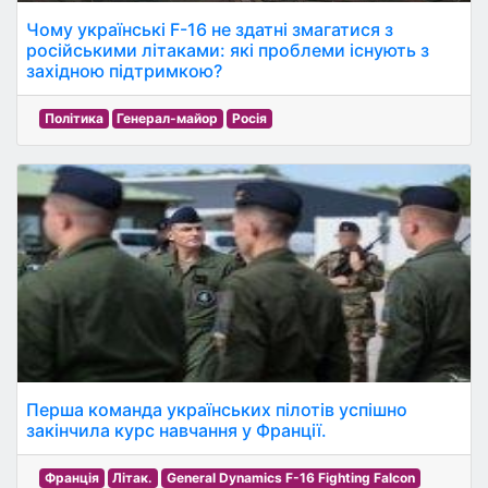
Чому українські F-16 не здатні змагатися з
російськими літаками: які проблеми існують з
західною підтримкою?
Політика
Генерал-майор
Росія
Перша команда українських пілотів успішно
закінчила курс навчання у Франції.
Франція
Літак.
General Dynamics F-16 Fighting Falcon