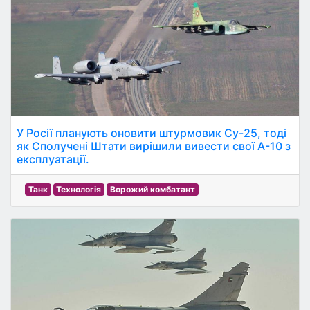
У Росії планують оновити штурмовик Су-25, тоді
як Сполучені Штати вирішили вивести свої А-10 з
експлуатації.
Танк
Технологія
Ворожий комбатант