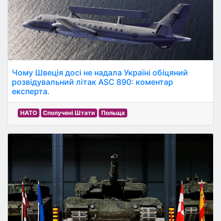
Чому Швеція досі не надала Україні обіцяний
розвідувальний літак ASC 890: коментар
експерта.
НАТО
Сполучені Штати
Польща