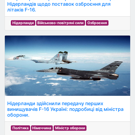
Нідерландів щодо поставок озброєння для
літаків F-16.
Нідерланди
Військово-повітряні сили
Озброєння
Нідерланди здійснили передачу перших
винищувачів F-16 Україні: подробиці від міністра
оборони.
Політика
Німеччина
Міністр оборони