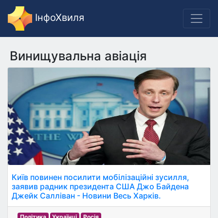
ІнфоХвиля
Винищувальна авіація
Київ повинен посилити мобілізаційні зусилля,
заявив радник президента США Джо Байдена
Джейк Салліван - Новини Весь Харків.
Політика
Українці
Росія