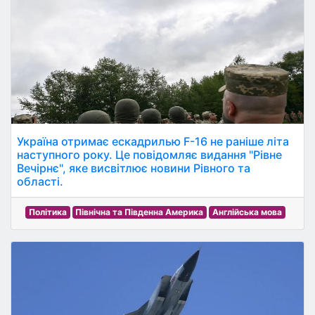
Україна отримає ескадрилью F-16 не раніше літа
наступного року. Це повідомляє видання "Рівне
Вечірнє", яке висвітлює новини Рівного та
області.
Політика
Північна та Південна Америка
Англійська мова