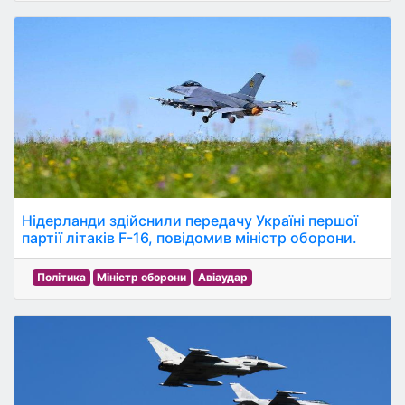
Нідерланди здійснили передачу Україні першої
партії літаків F-16, повідомив міністр оборони.
Політика
Міністр оборони
Авіаудар