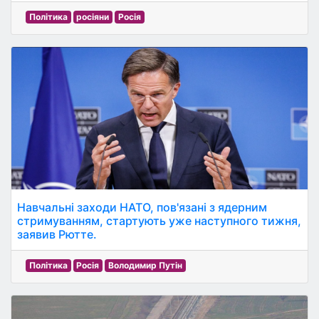
Політика
росіяни
Росія
Навчальні заходи НАТО, пов'язані з ядерним
стримуванням, стартують уже наступного тижня,
заявив Рютте.
Політика
Росія
Володимир Путін