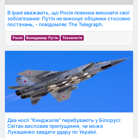
В Ірані вважають, що Росія повинна виконати свої
зобов'язання: Путін не виконує обіцянки стосовно
постачань, - повідомляє The Telegraph.
Росія
Володимир Путін
Технологія
Два носії "Кинджалів" перебувають у Білорусі:
Світан висловив припущення, чи може
Лукашенко завдати удару по Україні.