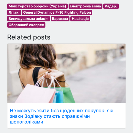
Міністерство оборони (Україна)
Електронна війна
Радар.
Літак.
General Dynamics F-16 Fighting Falcon
Винищувальна авіація
Варшава
Навігація
Оборонний експрес
Related posts
Не можуть жити без щоденних покупок: які
знаки Зодіаку стають справжніми
шопоголіками