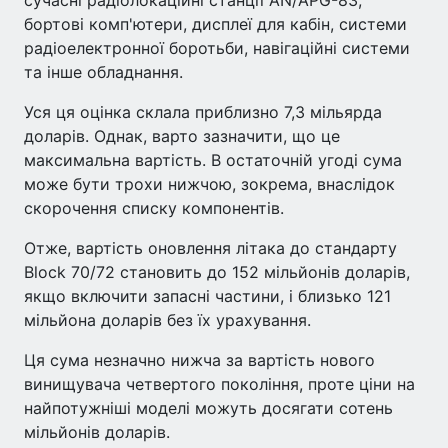
сучасні радіолокаційні станції AN/APG-83,
бортові комп'ютери, дисплеї для кабін, системи
радіоелектронної боротьби, навігаційні системи
та інше обладнання.
Уся ця оцінка склала приблизно 7,3 мільярда
доларів. Однак, варто зазначити, що це
максимальна вартість. В остаточній угоді сума
може бути трохи нижчою, зокрема, внаслідок
скорочення списку компонентів.
Отже, вартість оновлення літака до стандарту
Block 70/72 становить до 152 мільйонів доларів,
якщо включити запасні частини, і близько 121
мільйона доларів без їх урахування.
Ця сума незначно нижча за вартість нового
винищувача четвертого покоління, проте ціни на
найпотужніші моделі можуть досягати сотень
мільйонів доларів.