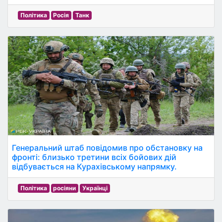
Політика
Росія
Танк
Генеральний штаб повідомив про обстановку на
фронті: близько третини всіх бойових дій
відбувається на Курахівському напрямку.
Політика
росіяни
Українці