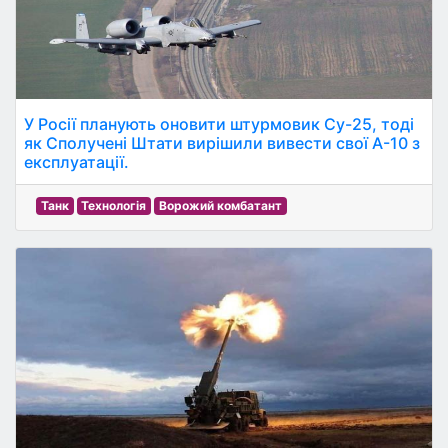
У Росії планують оновити штурмовик Су-25, тоді
як Сполучені Штати вирішили вивести свої А-10 з
експлуатації.
Танк
Технологія
Ворожий комбатант