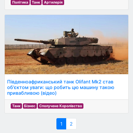
Політика
Танк
Артилерія
Південноафриканський танк Olifant Mk2 став
об'єктом уваги: що робить цю машину такою
привабливою (відео)
Танк
Бізнес
Сполучене Королівство
1
2