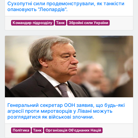
Сухопутні сили продемонстрували, як танкісти
опановують "Леопардів".
Командир підрозділу
Танк
Збройні сили України
Генеральний секретар ООН заявив, що будь-які
агресії проти миротворців у Лівані можуть
розглядатися як військові злочини.
Політика
Танк
Організація Об'єднаних Націй