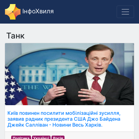
ІнфоХвиля
Танк
Київ повинен посилити мобілізаційні зусилля,
заявив радник президента США Джо Байдена
Джейк Салліван - Новини Весь Харків.
Політика
Українці
Росія