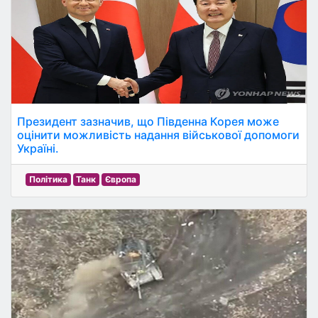
Президент зазначив, що Південна Корея може
оцінити можливість надання військової допомоги
Україні.
Політика
Танк
Європа