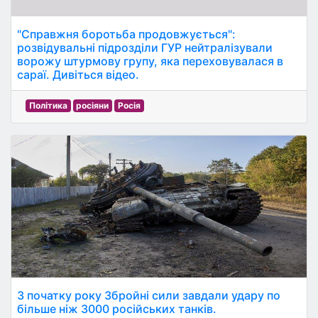
"Справжня боротьба продовжується":
розвідувальні підрозділи ГУР нейтралізували
ворожу штурмову групу, яка переховувалася в
сараї. Дивіться відео.
Політика
росіяни
Росія
З початку року Збройні сили завдали удару по
більше ніж 3000 російських танків.