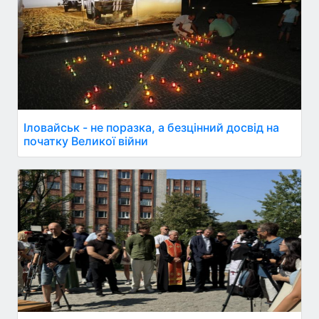
Іловайськ - не поразка, а безцінний досвід на
початку Великої війни