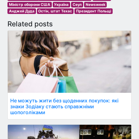
Міністр оборони США
Україна
Сеул
Newsweek
Анджей Дуда
Остін, штат Техас
Президент Польщі
Related posts
Не можуть жити без щоденних покупок: які
знаки Зодіаку стають справжніми
шопоголіками