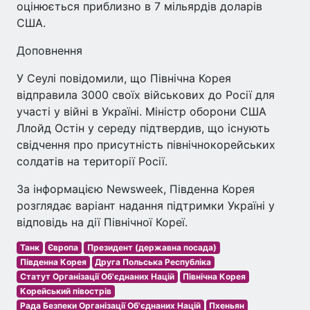
оцінюється приблизно в 7 мільярдів доларів
США.
Доповнення
У Сеулі повідомили, що Північна Корея
відправила 3000 своїх військових до Росії для
участі у війні в Україні. Міністр оборони США
Ллойд Остін у середу підтвердив, що існують
свідчення про присутність північнокорейських
солдатів на території Росії.
За інформацією Newsweek, Південна Корея
розглядає варіант надання підтримки Україні у
відповідь на дії Північної Кореї.
Танк
Європа
Президент (державна посада)
Південна Корея
Друга Польська Республіка
Статут Організації Об'єднаних Націй
Північна Корея
Корейський півострів
Рада Безпеки Організації Об'єднаних Націй
Пхеньян