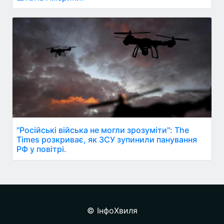
"Російські війська не могли зрозуміти": The
Times розкриває, як ЗСУ зупинили панування
РФ у повітрі.
© ІнфоХвиля