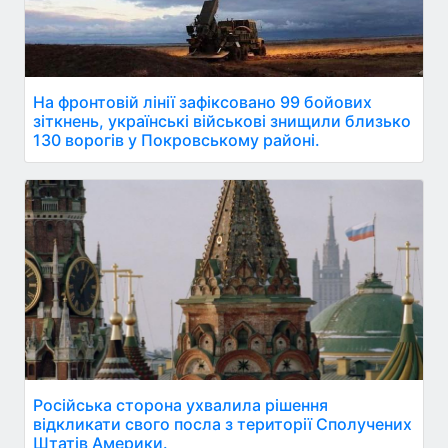
На фронтовій лінії зафіксовано 99 бойових
зіткнень, українські військові знищили близько
130 ворогів у Покровському районі.
Російська сторона ухвалила рішення
відкликати свого посла з території Сполучених
Штатів Америки.