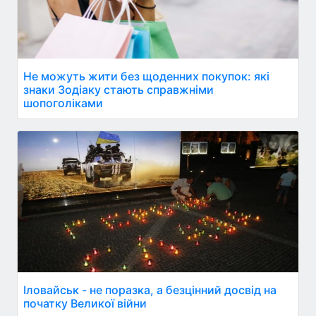
Не можуть жити без щоденних покупок: які
знаки Зодіаку стають справжніми
шопоголіками
Іловайськ - не поразка, а безцінний досвід на
початку Великої війни