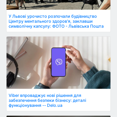
У Львові урочисто розпочали будівництво
Центру ментального здоров'я, заклавши
символічну капсулу: ФОТО - Львівська Пошта
Viber впроваджує нові рішення для
забезпечення безпеки бізнесу: деталі
функціонування -- Delo.ua