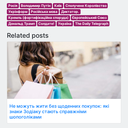
Росія
Володимир Путін
Київ
Сполучене Королівство
Укрінформ
Російська мова
Диктатор.
Кремль (фортифікаційна споруда)
Європейський Союз
Дональд Трамп
Солдате!
Україна
The Daily Telegraph
Related posts
Не можуть жити без щоденних покупок: які
знаки Зодіаку стають справжніми
шопоголіками