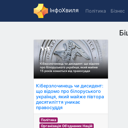
ІнфоХвиля
Політика
Бізнес
Бі
Кіберзлочинець чи дисидент:
що відомо про білоруського
українця, який майже півтора
десятиліття уникає
правосуддя
Політика
Організація Об'єднаних Націй