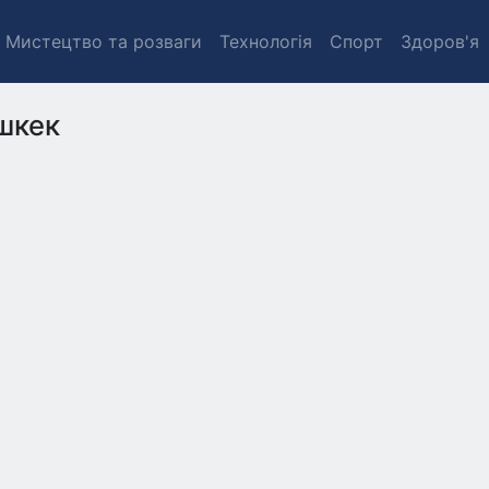
Мистецтво та розваги
Технологія
Спорт
Здоров'я
шкек