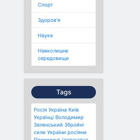
Спорт
Здоров'я
Наука
Навколишнє
середовище
Tags
Росія
Україна
Київ
Українці
Володимир
Зеленський
Збройні
сили України
росіяни
Президент (державна