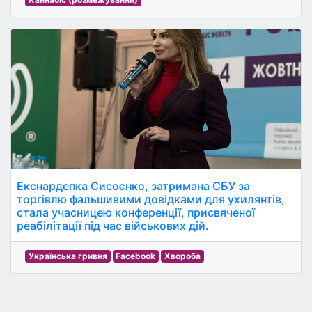
Екснардепка Сисоєнко, затримана СБУ за
торгівлю фальшивими довідками для ухилянтів,
стала учасницею конференції, присвяченої
реабілітації під час військових дій.
Українська гривня
Facebook
Хвороба