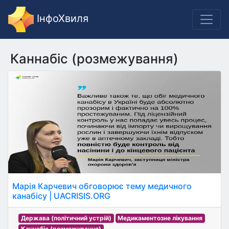
ІнфоХвиля
Каннабіс (розмежування)
Марія Карчевич обговорює тему медичного
канабісу | UACRISIS.ORG
Держава (політичний устрій)
Медикаментозне лікування
Каннабіс (розмежування)