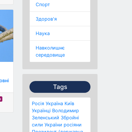
Спорт
Здоров'я
Наука
Навколишнє
середовище
овні
Tags
е
Росія
Україна
Київ
Українці
Володимир
Зеленський
Збройні
сили України
росіяни
Президент (державна