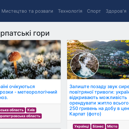
Мистецтво та розваги
Технологія
Спорт
Здоров'я
рпатські гори
аїні очікуються
Залиште позаду звук сир
розки - метеорологічний
повітряної тривоги: укра
ноз.
відкривають можливість
орендувати житло всього
250 гривень на добу в цен
вська область
Київ
Карпат (фото)
пропетровська область
Українці
Бізнес
Місто