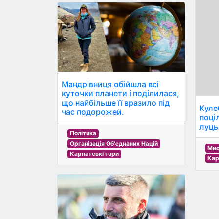
Мандрівниця обійшла всі
куточки планети і поділилася,
що найбільше її вразило під
Куле
час подорожей.
поці
луць
Політика
Організація Об'єднаних Націй
Мис
Карпатські гори
Кар