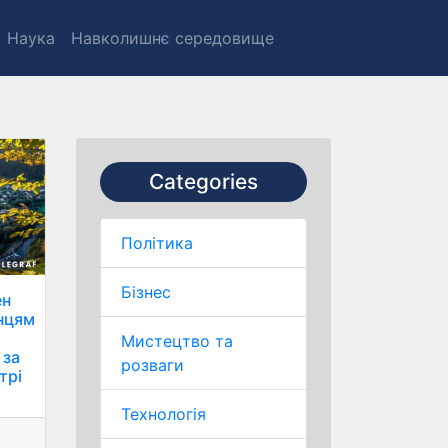
Наука
Навколишнє середовище
Categories
Політика
Бізнес
ен
їнцям
Мистецтво та
 за
розваги
трі
Технологія