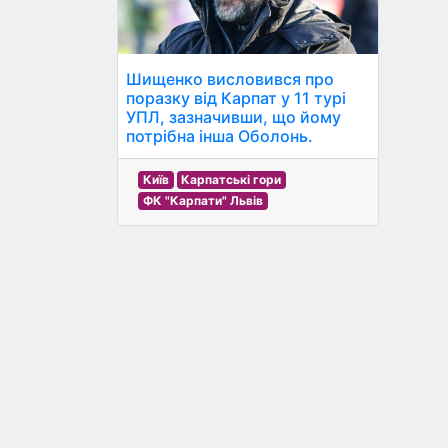
Шищенко висловився про
поразку від Карпат у 11 турі
УПЛ, зазначивши, що йому
потрібна інша Оболонь.
Київ
Карпатські гори
ФК "Карпати" Львів