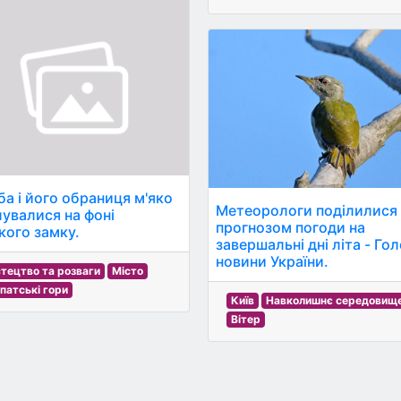
ба і його обраниця м'яко
Метеорологи поділилися
лувалися на фоні
прогнозом погоди на
кого замку.
завершальні дні літа - Гол
новини України.
тецтво та розваги
Місто
патські гори
Київ
Навколишнє середовищ
Вітер