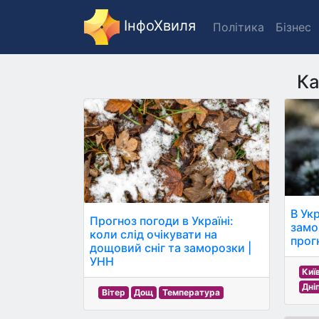
ІнфоХвиля
Політика
Бізнес
Ка
В Укр
Прогноз погоди в Україні:
замо
коли слід очікувати на
прог
дощовий сніг та заморозки |
УНН
Киї
Дні
Вітер
Дощ
Температура