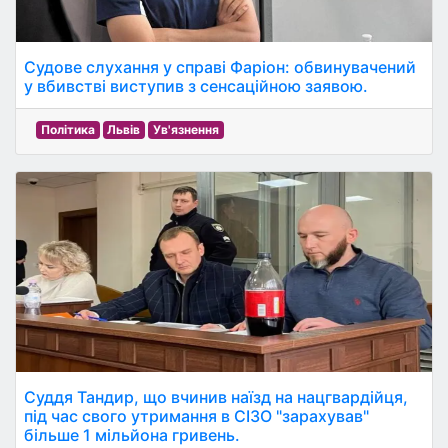
Судове слухання у справі Фаріон: обвинувачений
у вбивстві виступив з сенсаційною заявою.
Політика
Львів
Ув'язнення
Суддя Тандир, що вчинив наїзд на нацгвардійця,
під час свого утримання в СІЗО "зарахував"
більше 1 мільйона гривень.