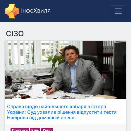
ІнфоХвиля
СІЗО
Справа щодо найбільшого хабаря в історії
України: Суд ухвалив рішення відпустити тестя
Насірова під домашній арешт.
Політика
Київ
Євро