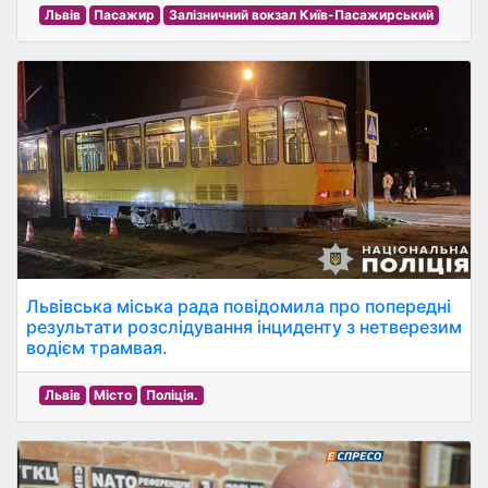
Львів
Пасажир
Залізничний вокзал Київ-Пасажирський
Львівська міська рада повідомила про попередні
результати розслідування інциденту з нетверезим
водієм трамвая.
Львів
Місто
Поліція.