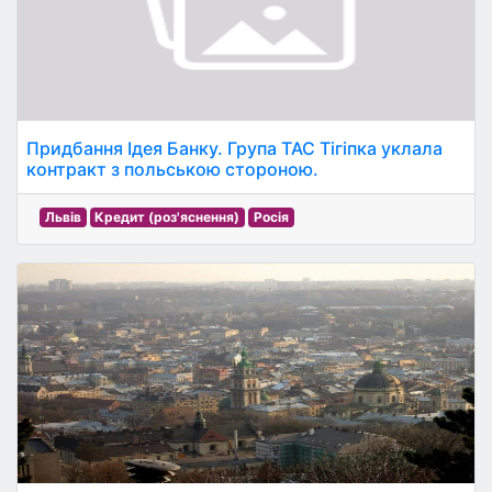
Придбання Ідея Банку. Група ТАС Тігіпка уклала
контракт з польською стороною.
Львів
Кредит (роз'яснення)
Росія