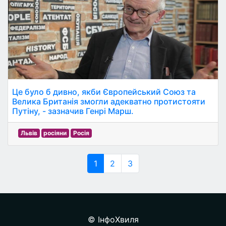
Це було б дивно, якби Європейський Союз та
Велика Британія змогли адекватно протистояти
Путіну, - зазначив Генрі Марш.
Львів
росіяни
Росія
1
2
3
© ІнфоХвиля