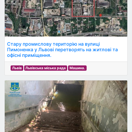
Стару промислову територію на вулиці
Пимоненка у Львові перетворять на житлові та
офісні приміщення.
Львів
Львівська міська рада
Машина.