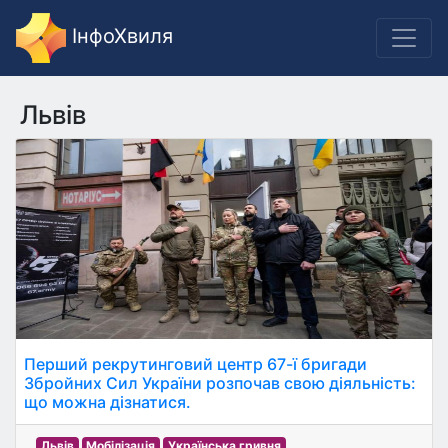
ІнфоХвиля
Львів
Перший рекрутинговий центр 67-ї бригади
Збройних Сил України розпочав свою діяльність:
що можна дізнатися.
Львів
Мобілізація
Українська гривня