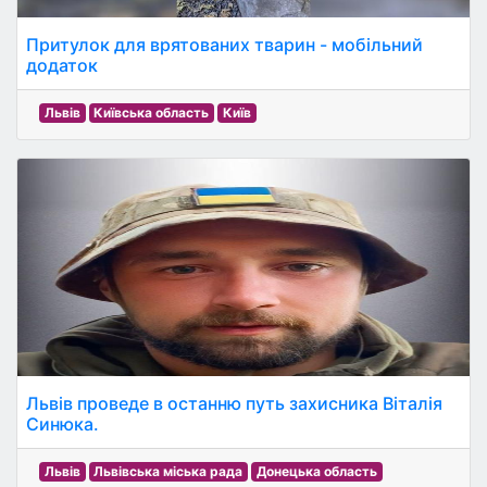
Притулок для врятованих тварин - мобільний
додаток
Львів
Київська область
Київ
Львів проведе в останню путь захисника Віталія
Синюка.
Львів
Львівська міська рада
Донецька область