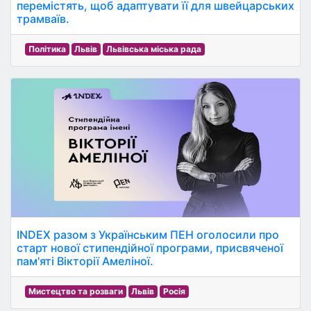
перемістять, щоб адаптувати її для швейцарських
трамваїв.
Політика
Львів
Львівська міська рада
INDEX разом з Українським ПЕН оголосили про
старт нової стипендійної програми, присвяченої
пам'яті Вікторії Амеліної.
Мистецтво та розваги
Львів
Росія