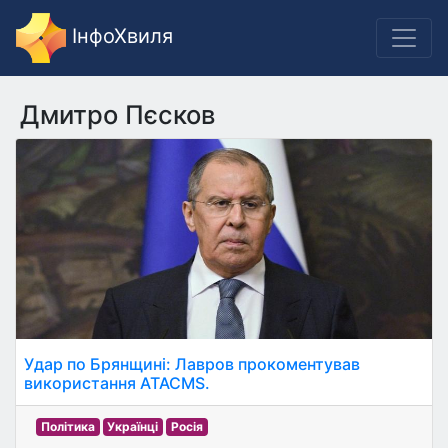
ІнфоХвиля
Дмитро Пєсков
Удар по Брянщині: Лавров прокоментував
використання ATACMS.
Політика
Українці
Росія