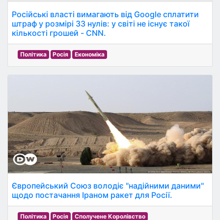
Російські власті вимагають від Google сплатити
штраф у розмірі 33 нулів: у світі не існує такої
кількості грошей - CNN.
Політика
Росія
Економіка
Європейський Союз володіє "надійними даними"
щодо постачання Іраном ракет для Росії.
Політика
Росія
Сполучене Королівство