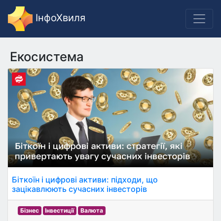
ІнфоХвиля
Екосистема
Біткоїн і цифрові активи: підходи, що
зацікавлюють сучасних інвесторів
Бізнес
Інвестиції
Валюта