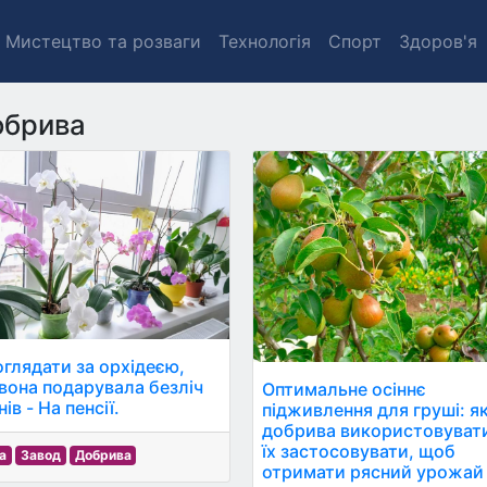
Мистецтво та розваги
Технологія
Спорт
Здоров'я
обрива
оглядати за орхідеєю,
вона подарувала безліч
Оптимальне осіннє
ів - На пенсії.
підживлення для груші: як
добрива використовувати
їх застосовувати, щоб
а
Завод
Добрива
отримати рясний урожай