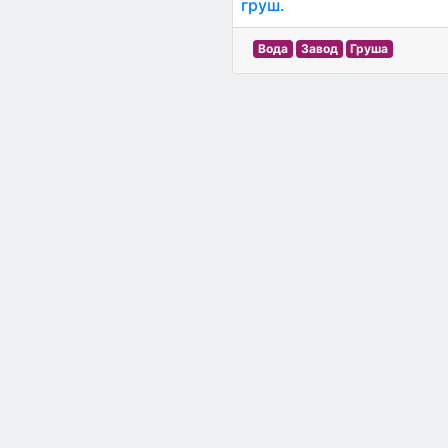
груш.
Вода
Завод
Груша