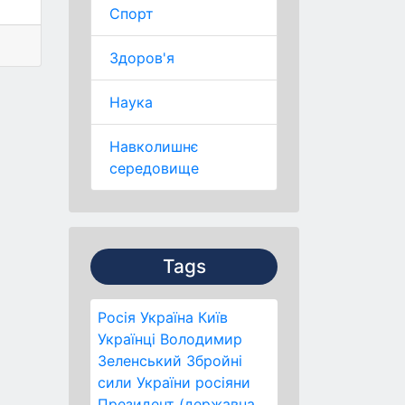
Спорт
Здоров'я
Наука
Навколишнє
середовище
Tags
Росія
Україна
Київ
Українці
Володимир
Зеленський
Збройні
сили України
росіяни
Президент (державна