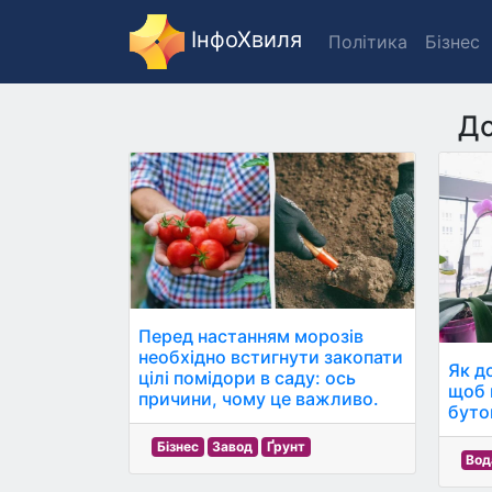
ІнфоХвиля
Політика
Бізнес
Д
Перед настанням морозів
необхідно встигнути закопати
Як д
цілі помідори в саду: ось
щоб 
причини, чому це важливо.
бутон
Бізнес
Завод
Ґрунт
Вод