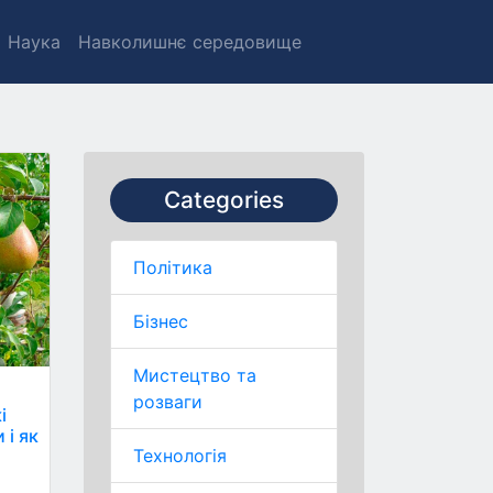
Наука
Навколишнє середовище
Categories
Політика
Бізнес
Мистецтво та
розваги
і
 і як
Технологія