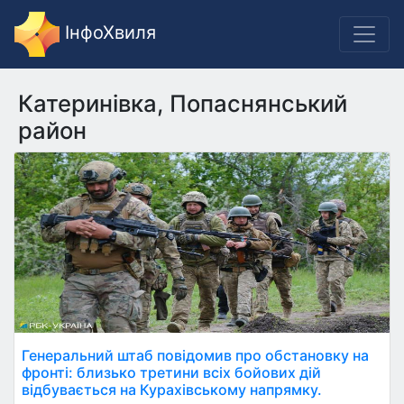
ІнфоХвиля
Катеринівка, Попаснянський
район
Генеральний штаб повідомив про обстановку на
фронті: близько третини всіх бойових дій
відбувається на Курахівському напрямку.