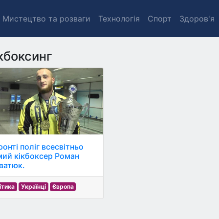
Мистецтво та розваги
Технологія
Спорт
Здоров'я
кбоксинг
ронті поліг всесвітньо
мий кікбоксер Роман
ватюк.
ітика
Українці
Європа