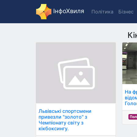
ІнфоХвиля
Політика
Бізнес
Кі
На ф
відо
Голо
Львівські спортсмени
привезли "золото" з
Пол
Чемпіонату світу з
кікбоксингу.