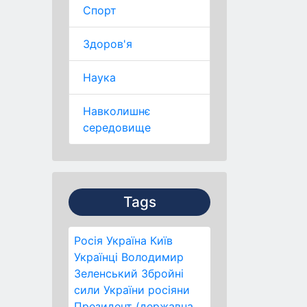
Спорт
Здоров'я
Наука
Навколишнє
середовище
Tags
Росія
Україна
Київ
Українці
Володимир
Зеленський
Збройні
сили України
росіяни
Президент (державна