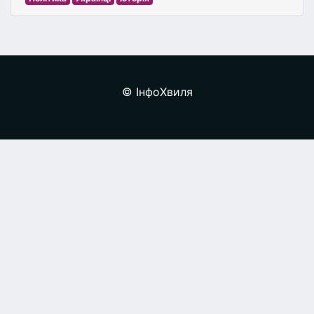
© ІнфоХвиля