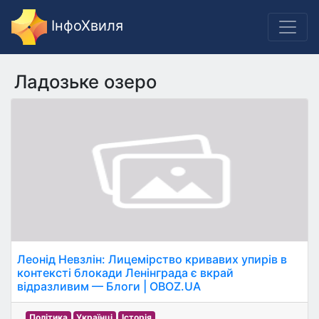
ІнфоХвиля
Ладозьке озеро
Леонід Невзлін: Лицемірство кривавих упирів в
контексті блокади Ленінграда є вкрай
відразливим — Блоги | OBOZ.UA
Політика
Українці
Історія