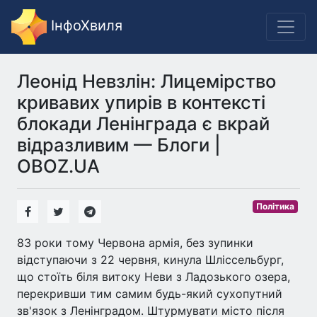
ІнфоХвиля
Леонід Невзлін: Лицемірство
кривавих упирів в контексті
блокади Ленінграда є вкрай
відразливим — Блоги |
OBOZ.UA
Політика
83 роки тому Червона армія, без зупинки
відступаючи з 22 червня, кинула Шліссельбург,
що стоїть біля витоку Неви з Ладозького озера,
перекривши тим самим будь-який сухопутний
зв'язок з Ленінградом. Штурмувати місто після