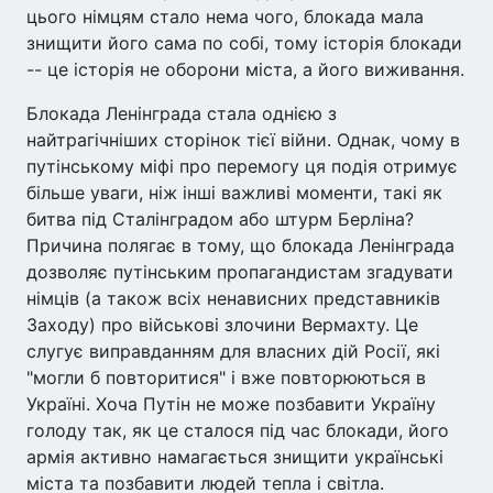
цього німцям стало нема чого, блокада мала
знищити його сама по собі, тому історія блокади
-- це історія не оборони міста, а його виживання.
Блокада Ленінграда стала однією з
найтрагічніших сторінок тієї війни. Однак, чому в
путінському міфі про перемогу ця подія отримує
більше уваги, ніж інші важливі моменти, такі як
битва під Сталінградом або штурм Берліна?
Причина полягає в тому, що блокада Ленінграда
дозволяє путінським пропагандистам згадувати
німців (а також всіх ненависних представників
Заходу) про військові злочини Вермахту. Це
слугує виправданням для власних дій Росії, які
"могли б повторитися" і вже повторюються в
Україні. Хоча Путін не може позбавити Україну
голоду так, як це сталося під час блокади, його
армія активно намагається знищити українські
міста та позбавити людей тепла і світла.