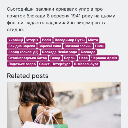
Сьогоднішні заклики кривавих упирів про
початок блокади 8 вересня 1941 року на цьому
фоні виглядають надзвичайно лицемірно та
огидно.
Українці
Історія
Росія
Володимир Путін
Місто
Західна Європа
Збройні сили
Воєнний злочин
Німці
Заряд (бойові дії)
Блокада Ленінграда
Блокада
Сталінградська битва
Голод
Берлін
Нева
Червона Армія
Ладозьке озеро
Санкт-Петербург
Шліссельбург
Related posts