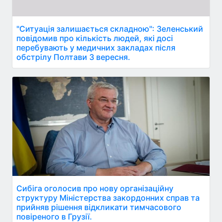
"Ситуація залишається складною": Зеленський
повідомив про кількість людей, які досі
перебувають у медичних закладах після
обстрілу Полтави 3 вересня.
Сибіга оголосив про нову організаційну
структуру Міністерства закордонних справ та
прийняв рішення відкликати тимчасового
повіреного в Грузії.