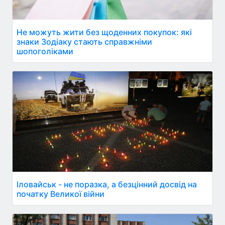
Не можуть жити без щоденних покупок: які
знаки Зодіаку стають справжніми
шопоголіками
Іловайськ - не поразка, а безцінний досвід на
початку Великої війни